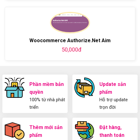
Hướng
Z
phí
bình
về
dẫn
bằng
luận
Plugin
làm
WordPress
ở
WordPress
blog
chi
Hướng
bằng
tiết
Dẫn
WordPress
từ
Sử
và
A-
Dụng
thiết
Woocommerce Authorize.Net Aim
Z
Yoast
kế
50,000đ
WordPress
blog
SEO
từ
2025
A-
Cho
Z
Người
Mới
Phần mềm bản
Update sản
quyền
phẩm
100% từ nhà phát
Hỗ trợ update
triển
trọn đời
Thêm mới sản
Đặt hàng,
phẩm
thanh toán