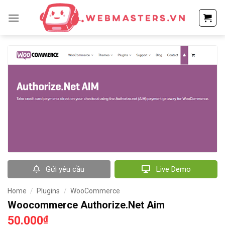
Bỏ
qua
nội
dung
Gửi yêu cầu
Live Demo
Home
/
Plugins
/
WooCommerce
Woocommerce Authorize.Net Aim
50.000
₫