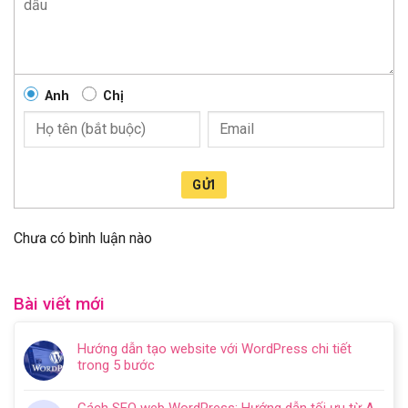
Anh
Chị
GỬI
Chưa có bình luận nào
Bài viết mới
Hướng dẫn tạo website với WordPress chi tiết
trong 5 bước
Không
có