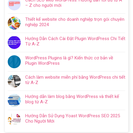
Cách SEO web WordPress: Hướng dẫn tối ưu từ A
bình
– Z cho người mới
luận
Không
ở
có
Hướng
Thiết kế website cho doanh nghiệp trọn gói chuyên
bình
dẫn
nghiệp 2024
luận
tạo
Không
ở
website
có
Cách
Hướng Dẫn Cách Cài Đặt Plugin WordPress Chi Tiết
với
bình
SEO
Từ A-Z
WordPress
luận
web
Không
chi
ở
WordPress:
có
tiết
Thiết
WordPress Plugins là gì? Kiến thức cơ bản về
Hướng
bình
trong
kế
Plugin WordPress
dẫn
luận
5
website
Không
tối
ở
bước
cho
có
ưu
Hướng
Cách làm website miễn phí bằng WordPress chi tiết
doanh
bình
từ
Dẫn
từ A-Z
nghiệp
luận
A
Cách
Không
trọn
ở
–
Cài
có
gói
WordPress
Z
Hướng dẫn làm blog bằng WordPress và thiết kế
Đặt
bình
chuyên
Plugins
cho
blog từ A-Z
Plugin
luận
nghiệp
là
người
Không
WordPress
ở
2024
gì?
mới
có
Chi
Cách
Hướng Dẫn Sử Dụng Yoast WordPress SEO 2025
Kiến
bình
Tiết
làm
Cho Người Mới
thức
luận
Từ
website
Không
cơ
ở
A-
miễn
có
bản