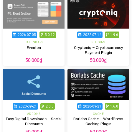
2026-07-05
5.0.12
2022-07-14
1.9.6
CALENDARS
PLUGINS
Cryptoniq – Cryptocurrency
Eventon
Payment Plugin
50.000
₫
50.000
₫
2020-09-21
2.0.5
2020-09-21
1.6.0
ADDONS
CACHE
Easy Digital Downloads – Social
Borlabs Cache – WordPress
Discounts
Caching Plugin
50.000
₫
50.000
₫