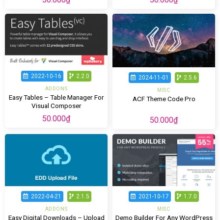
2022-10-16
2.2.0
2024-11-01
2.5.6
ADDONS
MISC
Easy Tables – Table Manager For
ACF Theme Code Pro
Visual Composer
50.000
₫
50.000
₫
2022-04-21
2.1.5
2021-10-17
1.7.0
ADDONS
MISC
Easy Digital Downloads – Upload
Demo Builder For Any WordPress