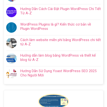
tạo
Không
ở
website
có
Cách
Hướng Dẫn Cách Cài Đặt Plugin WordPress Chi Tiết
với
bình
SEO
Từ A-Z
WordPress
luận
web
Không
chi
ở
WordPress:
có
tiết
Thiết
WordPress Plugins là gì? Kiến thức cơ bản về
Hướng
bình
trong
kế
Plugin WordPress
dẫn
luận
5
website
Không
tối
ở
bước
cho
có
ưu
Hướng
Cách làm website miễn phí bằng WordPress chi tiết
doanh
bình
từ
Dẫn
từ A-Z
nghiệp
luận
A
Cách
Không
trọn
ở
–
Cài
có
gói
WordPress
Z
Hướng dẫn làm blog bằng WordPress và thiết kế
Đặt
bình
chuyên
Plugins
cho
blog từ A-Z
Plugin
luận
nghiệp
là
người
Không
WordPress
ở
2024
gì?
mới
có
Chi
Cách
Hướng Dẫn Sử Dụng Yoast WordPress SEO 2025
Kiến
bình
Tiết
làm
Cho Người Mới
thức
luận
Từ
website
Không
cơ
ở
A-
miễn
có
bản
Hướng
Z
phí
bình
về
dẫn
bằng
luận
Plugin
làm
WordPress
ở
WordPress
blog
chi
Hướng
bằng
tiết
Dẫn