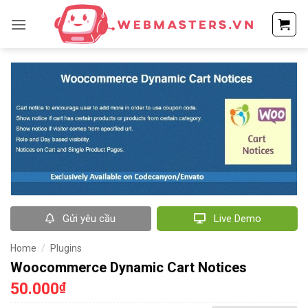
Bỏ
qua
nội
dung
Gửi yêu cầu
Live Demo
Home
/
Plugins
Woocommerce Dynamic Cart Notices
50.000
₫