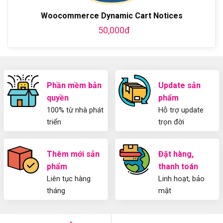
WordPress
từ
Sử
và
A-
Dụng
Woocommerce Dynamic Cart Notices
thiết
Z
Yoast
kế
50,000đ
WordPress
blog
SEO
từ
2025
A-
Cho
Z
Người
Mới
Phần mềm bản
Update sản
quyền
phẩm
100% từ nhà phát
Hỗ trợ update
triển
trọn đời
Thêm mới sản
Đặt hàng,
phẩm
thanh toán
Liên tục hàng
Linh hoạt, bảo
tháng
mật