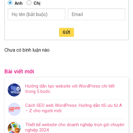
Anh
Chị
GỬI
Chưa có bình luận nào
Bài viết mới
Hướng dẫn tạo website với WordPress chi tiết
trong 5 bước
Không
có
Cách SEO web WordPress: Hướng dẫn tối ưu từ A
bình
– Z cho người mới
luận
Không
ở
có
Hướng
Thiết kế website cho doanh nghiệp trọn gói chuyên
bình
dẫn
nghiệp 2024
luận