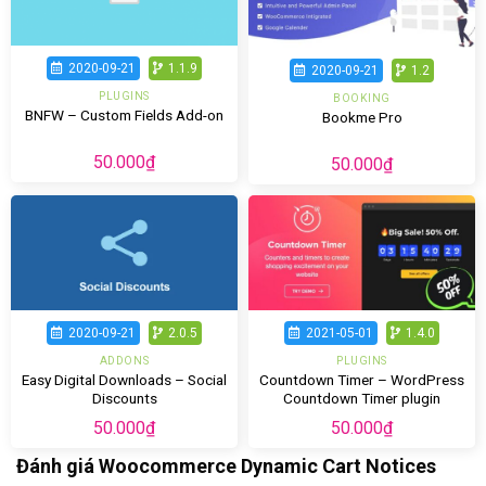
2020-09-21
1.1.9
2020-09-21
1.2
PLUGINS
BOOKING
BNFW – Custom Fields Add-on
Bookme Pro
50.000
₫
50.000
₫
2020-09-21
2.0.5
2021-05-01
1.4.0
ADDONS
PLUGINS
Easy Digital Downloads – Social
Countdown Timer – WordPress
Discounts
Countdown Timer plugin
50.000
₫
50.000
₫
Đánh giá Woocommerce Dynamic Cart Notices