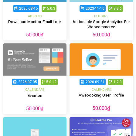
2025-08-15
5.0.3
2023-11-10
3.3.6
ADDONS
PLUGINS
Actionable Google Analytics For
Download Monitor Email Lock
Woocommerce
50.000
₫
50.000
₫
2020-09-21
1.2.0
2026-07-05
5.0.12
CALENDARS
CALENDARS
Awebooking User Profile
Eventon
50.000
₫
50.000
₫