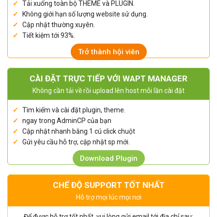
Tải xuống toàn bộ THEME và PLUGIN.
Không giới hạn số lượng website sử dụng.
Cập nhật thường xuyên.
Tiết kiệm tới 93%.
Trở thành hội viên
CÀI ĐẶT TRỰC TIẾP VỚI WAPT MANAGER
Không cần tải về rồi upload lên host mỗi lần cài đặt
Tìm kiếm và cài đặt plugin, theme.
ngay trong AdminCP của bạn
Cập nhật nhanh bằng 1 cú click chuột
Gửi yêu cầu hỗ trợ, cập nhật sp mới.
Download Plugin
CHẾ ĐỘ SUPPORT TỐT NHẤT
Hỗ trợ mọi lúc mọi nơi
Để được hỗ trợ tốt nhất, vui lòng gửi email tới địa chỉ sau: