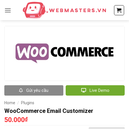
Bỏ
qua
nội
dung
Gửi yêu cầu
Live Demo
Home
/
Plugins
WooCommerce Email Customizer
50.000
₫