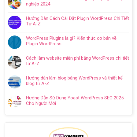
bình
dẫn
nghiệp 2024
luận
tạo
Không
ở
website
có
Cách
Hướng Dẫn Cách Cài Đặt Plugin WordPress Chi Tiết
với
bình
SEO
Từ A-Z
WordPress
luận
web
Không
chi
ở
WordPress:
có
tiết
Thiết
WordPress Plugins là gì? Kiến thức cơ bản về
Hướng
bình
trong
kế
Plugin WordPress
dẫn
luận
5
website
Không
tối
ở
bước
cho
có
ưu
Hướng
Cách làm website miễn phí bằng WordPress chi tiết
doanh
bình
từ
Dẫn
từ A-Z
nghiệp
luận
A
Cách
Không
trọn
ở
–
Cài
có
gói
WordPress
Z
Hướng dẫn làm blog bằng WordPress và thiết kế
Đặt
bình
chuyên
Plugins
cho
blog từ A-Z
Plugin
luận
nghiệp
là
người
Không
WordPress
ở
2024
gì?
mới
có
Chi
Cách
Hướng Dẫn Sử Dụng Yoast WordPress SEO 2025
Kiến
bình
Tiết
làm
Cho Người Mới
thức
luận
Từ
website
Không
cơ
ở
A-
miễn
có
bản
Hướng
Z
phí
bình
về
dẫn
bằng
luận
Plugin
làm
WordPress
ở
WordPress
blog
chi
Hướng