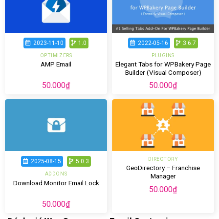
2023-11-10
1.0
2022-05-16
3.6.7
OPTIMIZERS
PLUGINS
Elegant Tabs for WPBakery Page
AMP Email
Builder (Visual Composer)
50.000
₫
50.000
₫
DIRECTORY
2025-08-15
5.0.3
GeoDirectory – Franchise
ADDONS
Manager
Download Monitor Email Lock
50.000
₫
50.000
₫