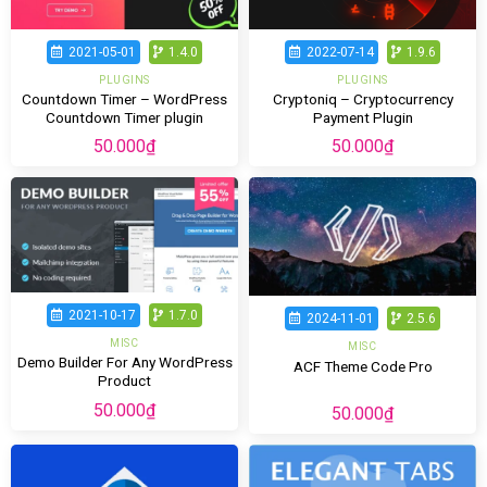
2021-05-01
1.4.0
2022-07-14
1.9.6
PLUGINS
PLUGINS
Countdown Timer – WordPress
Cryptoniq – Cryptocurrency
Countdown Timer plugin
Payment Plugin
50.000
₫
50.000
₫
2021-10-17
1.7.0
2024-11-01
2.5.6
MISC
MISC
Demo Builder For Any WordPress
ACF Theme Code Pro
Product
50.000
₫
50.000
₫