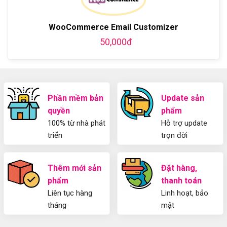
bằng
tiết
Dẫn
WordPress
từ
Sử
và
A-
Dụng
WooCommerce Email Customizer
thiết
Z
Yoast
kế
50,000đ
WordPress
blog
SEO
từ
2025
A-
Cho
Z
Người
Mới
Phần mềm bản
Update sản
quyền
phẩm
100% từ nhà phát
Hỗ trợ update
triển
trọn đời
Thêm mới sản
Đặt hàng,
phẩm
thanh toán
Liên tục hàng
Linh hoạt, bảo
tháng
mật