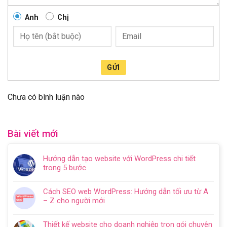
Anh
Chị
GỬI
Chưa có bình luận nào
Bài viết mới
Hướng dẫn tạo website với WordPress chi tiết
trong 5 bước
Không
có
Cách SEO web WordPress: Hướng dẫn tối ưu từ A
bình
– Z cho người mới
luận
Không
ở
có
Hướng
Thiết kế website cho doanh nghiệp trọn gói chuyên