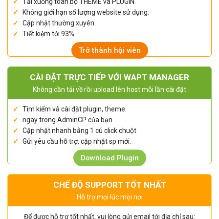
Tải xuống toàn bộ THEME và PLUGIN.
Không giới hạn số lượng website sử dụng.
Cập nhật thường xuyên.
Tiết kiệm tới 93%.
Trở thành hội viên
CÀI ĐẶT TRỰC TIẾP VỚI WAPT MANAGER
Không cần tải về rồi upload lên host mỗi lần cài đặt
Tìm kiếm và cài đặt plugin, theme.
ngay trong AdminCP của bạn
Cập nhật nhanh bằng 1 cú click chuột
Gửi yêu cầu hỗ trợ, cập nhật sp mới.
Download Plugin
CHẾ ĐỘ SUPPORT TỐT NHẤT
Hỗ trợ mọi lúc mọi nơi
Để được hỗ trợ tốt nhất, vui lòng gửi email tới địa chỉ sau: