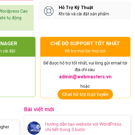
Hỗ Trợ Kỹ Thuật
 Wordpress Cao
Khi tải và cài đặt sản phẩm
date tự động
ANAGER
CHẾ ĐỘ SUPPORT TỐT NHẤT
n cài đặt
Hỗ trợ mọi lúc mọi nơi
Để được hỗ trợ tốt nhất, vui lòng gửi email tới
địa chỉ sau:
admin@webmasters.vn
hoặc
Chat hỗ trợ trực tuyến
Bài viết mới
Hướng dẫn tạo website với WordPress
igher
chi tiết trong 5 bước
Không