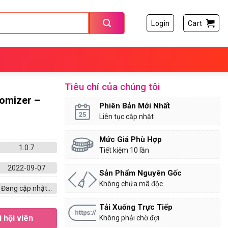
Login
Cart
Tiêu chí của chúng tôi
omizer –
Phiên Bản Mới Nhất
Liên tục cập nhật
Mức Giá Phù Hợp
1.0.7
Tiết kiệm 10 lần
2022-09-07
Sản Phẩm Nguyên Gốc
Không chứa mã độc
Đang cập nhật...
Tải Xuống Trực Tiếp
 hội viên
Không phải chờ đợi