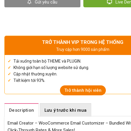
Gửi yêu cầu
Live D
TRỞ THÀNH VIP TRONG HỆ THỐNG
Truy cập hơn 9000 sản phẩm
Tải xuống toàn bộ THEME và PLUGIN.
Không giới hạn số lượng website sử dụng.
Cập nhật thường xuyên.
Tiết kiệm tới 93%.
Trở thành hội viên
Description
Lưu ý trước khi mua
Email Creator – WooCommerce Email Customizer – Bundled With
Click-Through Rates & More Sales!