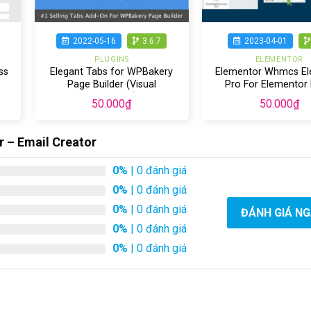
2022-05-16
3.6.7
2023-04-01
PLUGINS
ELEMENTOR
ss
Elegant Tabs for WPBakery
Elementor Whmcs E
Page Builder (Visual
Pro For Elementor
Composer)
Builder
50.000
₫
50.000
₫
 – Email Creator
0%
| 0 đánh giá
0%
| 0 đánh giá
0%
| 0 đánh giá
ĐÁNH GIÁ N
0%
| 0 đánh giá
0%
| 0 đánh giá