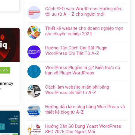
có
Cách SEO web WordPress: Hướng dẫn
bình
tối ưu từ A – Z cho người mới
luận
Không
ở
có
Hướng
Thiết kế website cho doanh nghiệp trọn
bình
dẫn
gói chuyên nghiệp 2024
luận
tạo
Không
ở
website
có
Cách
Hướng Dẫn Cách Cài Đặt Plugin
với
bình
SEO
WordPress Chi Tiết Từ A-Z
WordPress
luận
web
Không
chi
ở
WordPress:
có
tiết
Thiết
WordPress Plugins là gì? Kiến thức cơ
Hướng
bình
trong
1.9.6
kế
bản về Plugin WordPress
dẫn
luận
5
website
Không
tối
ở
bước
cho
có
urrency
ưu
Hướng
Cách làm website miễn phí bằng
doanh
bình
n
từ
Dẫn
WordPress chi tiết từ A-Z
nghiệp
luận
A
Cách
Không
trọn
ở
–
Cài
có
gói
WordPress
Z
Hướng dẫn làm blog bằng WordPress và
Đặt
bình
chuyên
Plugins
cho
thiết kế blog từ A-Z
Plugin
luận
nghiệp
là
người
Không
WordPress
ở
2024
gì?
mới
có
Chi
Cách
Hướng Dẫn Sử Dụng Yoast WordPress
Kiến
bình
Tiết
làm
SEO 2025 Cho Người Mới
thức
luận
Từ