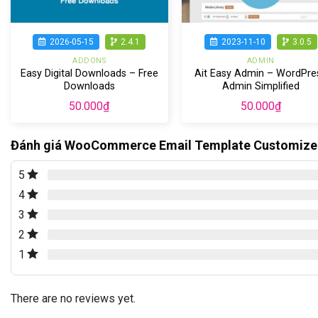
2026-05-15
2.4.1
2023-11-10
3.0.5
ADDONS
ADMIN
Easy Digital Downloads – Free
Ait Easy Admin – WordPre
Downloads
Admin Simplified
50.000
₫
50.000
₫
Đánh giá WooCommerce Email Template Customizer
5
4
3
2
1
There are no reviews yet.