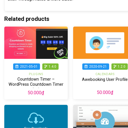
Related products
2020-09-21
1.2.0
2021-05-01
1.4.0
CALENDARS
PLUGINS
Countdown Timer –
Awebooking User Profile
WordPress Countdown Timer
plugin
50.000
₫
50.000
₫