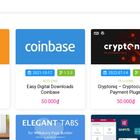
2021-10-17
1.2.3
2022-07-14
ADDONS
PLUGINS
Easy Digital Downloads
Cryptoniq – Cryptoc
Coinbase
Payment Plugi
50.000
₫
50.000
₫