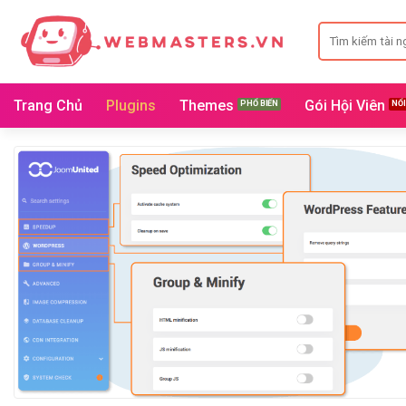
Bỏ
Search
qua
for:
nội
dung
Trang Chủ
Plugins
Themes
Gói Hội Viên