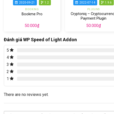
2020-09-21
1.2
2022-07-14
1.9.6
BOOKING
PLUGINS
Cryptoniq – Cryptocurren
Bookme Pro
Payment Plugin
50.000
₫
50.000
₫
Đánh giá WP Speed of Light Addon
5
4
3
2
1
There are no reviews yet.