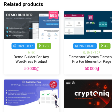
Related products
2021-10-17
1.7.0
2023-04-01
4.0
MISC
ELEMENTOR
Demo Builder For Any
Elementor Whmcs Elemen
WordPress Product
Pro For Elementor Page
Builder
50.000
₫
50.000
₫