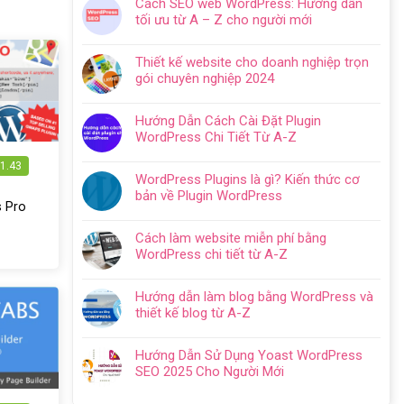
Cách SEO web WordPress: Hướng dẫn
bình
tối ưu từ A – Z cho người mới
luận
Không
ở
có
Hướng
Thiết kế website cho doanh nghiệp trọn
bình
dẫn
gói chuyên nghiệp 2024
luận
tạo
Không
ở
website
có
Cách
Hướng Dẫn Cách Cài Đặt Plugin
với
bình
SEO
WordPress Chi Tiết Từ A-Z
WordPress
luận
web
Không
chi
ở
WordPress:
1.43
có
tiết
Thiết
WordPress Plugins là gì? Kiến thức cơ
Hướng
bình
trong
kế
bản về Plugin WordPress
dẫn
luận
5
 Pro
website
Không
tối
ở
bước
cho
có
ưu
Hướng
Cách làm website miễn phí bằng
doanh
bình
từ
Dẫn
WordPress chi tiết từ A-Z
nghiệp
luận
A
Cách
Không
trọn
ở
–
Cài
có
gói
WordPress
Z
Hướng dẫn làm blog bằng WordPress và
Đặt
bình
chuyên
Plugins
cho
thiết kế blog từ A-Z
Plugin
luận
nghiệp
là
người
Không
WordPress
ở
2024
gì?
mới
có
Chi
Cách
Hướng Dẫn Sử Dụng Yoast WordPress
Kiến
bình
Tiết
làm
SEO 2025 Cho Người Mới
thức
luận
Từ
website
Không
cơ
ở
A-
miễn
có