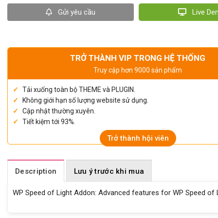
Gửi yêu cầu
Live D
TRỞ THÀNH VIP TRONG HỆ THỐNG
Truy cập hơn 9000 sản phẩm
Tải xuống toàn bộ THEME và PLUGIN.
Không giới hạn số lượng website sử dụng.
Cập nhật thường xuyên.
Tiết kiệm tới 93%.
Trở thành hội viên
Description
Lưu ý trước khi mua
WP Speed of Light Addon: Advanced features for WP Speed of Lig