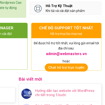
 Wordpress Cao
Hỗ Trợ Kỹ Thuật
date tự động
Khi tải và cài đặt sản phẩm
ANAGER
CHẾ ĐỘ SUPPORT TỐT NHẤT
n cài đặt
Hỗ trợ mọi lúc mọi nơi
Để được hỗ trợ tốt nhất, vui lòng gửi email tới
địa chỉ sau:
admin@webmasters.vn
hoặc
Chat hỗ trợ trực tuyến
Bài viết mới
Hướng dẫn tạo website với WordPress
chi tiết trong 5 bước
Không
có