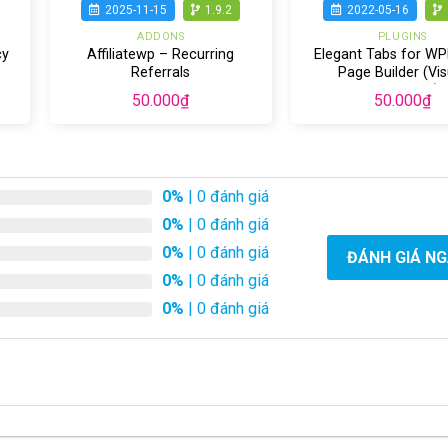
2025-11-15
1.9.2
2022-05-16
ADDONS
PLUGINS
cy
Affiliatewp – Recurring
Elegant Tabs for W
Referrals
Page Builder (Vis
Composer)
50.000
₫
50.000
₫
0%
| 0 đánh giá
0%
| 0 đánh giá
0%
| 0 đánh giá
ĐÁNH GIÁ N
0%
| 0 đánh giá
0%
| 0 đánh giá