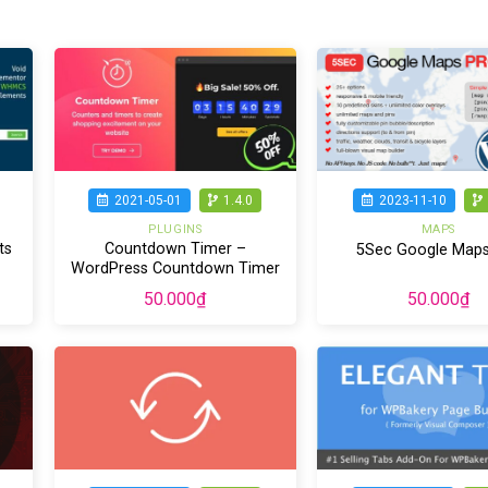
2021-05-01
1.4.0
2023-11-10
PLUGINS
MAPS
ts
Countdown Timer –
5Sec Google Maps
WordPress Countdown Timer
plugin
50.000
₫
50.000
₫