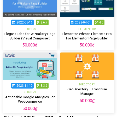
2022-05-16
3.6.7
2023-04-01
4.0
PLUGINS
ELEMENTOR
Elegant Tabs for WPBakery Page
Elementor Whmcs Elements Pro
Builder (Visual Composer)
For Elementor Page Builder
50.000
₫
50.000
₫
DIRECTORY
2023-11-10
3.3.6
GeoDirectory – Franchise
PLUGINS
Manager
Actionable Google Analytics For
50.000
₫
Woocommerce
50.000
₫