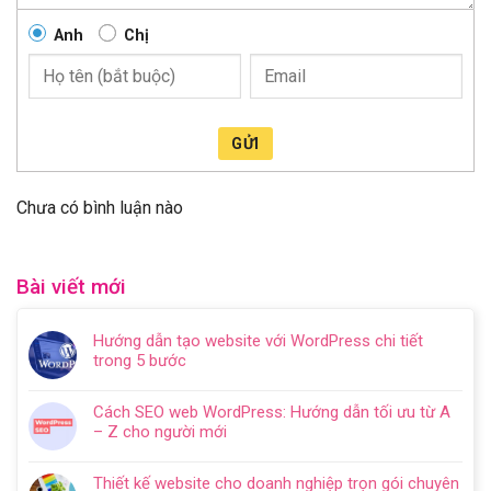
Anh
Chị
GỬI
Chưa có bình luận nào
Bài viết mới
Hướng dẫn tạo website với WordPress chi tiết
trong 5 bước
Không
có
Cách SEO web WordPress: Hướng dẫn tối ưu từ A
bình
– Z cho người mới
luận
Không
ở
có
Hướng
Thiết kế website cho doanh nghiệp trọn gói chuyên