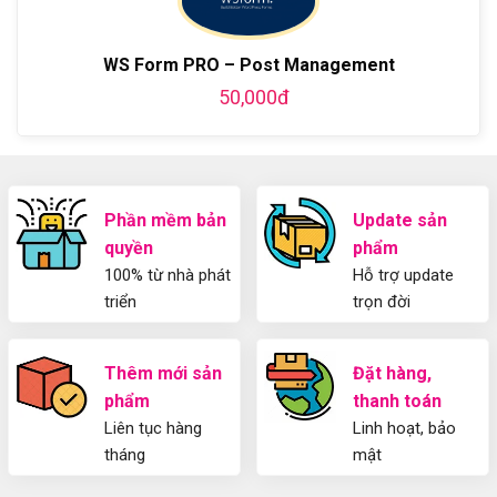
bằng
tiết
Dẫn
WordPress
từ
Sử
và
A-
Dụng
thiết
WS Form PRO – Post Management
Z
Yoast
kế
50,000đ
WordPress
blog
SEO
từ
2025
A-
Cho
Z
Người
Mới
Phần mềm bản
Update sản
quyền
phẩm
100% từ nhà phát
Hỗ trợ update
triển
trọn đời
Thêm mới sản
Đặt hàng,
phẩm
thanh toán
Liên tục hàng
Linh hoạt, bảo
tháng
mật