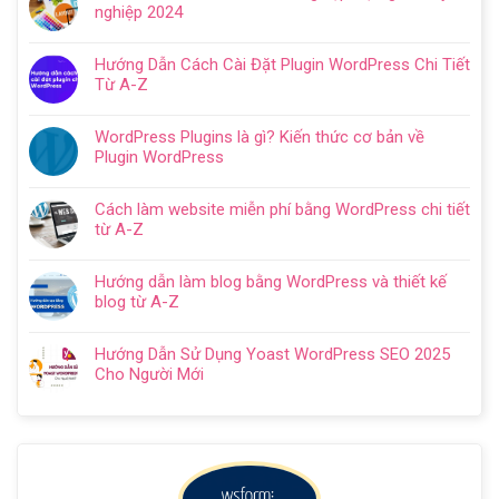
bình
dẫn
nghiệp 2024
luận
tạo
Không
ở
website
có
Cách
Hướng Dẫn Cách Cài Đặt Plugin WordPress Chi Tiết
với
bình
SEO
Từ A-Z
WordPress
luận
web
Không
chi
ở
WordPress:
có
tiết
Thiết
WordPress Plugins là gì? Kiến thức cơ bản về
Hướng
bình
trong
kế
Plugin WordPress
dẫn
luận
5
website
Không
tối
ở
bước
cho
có
ưu
Hướng
Cách làm website miễn phí bằng WordPress chi tiết
doanh
bình
từ
Dẫn
từ A-Z
nghiệp
luận
A
Cách
Không
trọn
ở
–
Cài
có
gói
WordPress
Z
Hướng dẫn làm blog bằng WordPress và thiết kế
Đặt
bình
chuyên
Plugins
cho
blog từ A-Z
Plugin
luận
nghiệp
là
người
Không
WordPress
ở
2024
gì?
mới
có
Chi
Cách
Hướng Dẫn Sử Dụng Yoast WordPress SEO 2025
Kiến
bình
Tiết
làm
Cho Người Mới
thức
luận
Từ
website
Không
cơ
ở
A-
miễn
có
bản
Hướng
Z
phí
bình
về
dẫn
bằng
luận
Plugin
làm
WordPress
ở
WordPress
blog
chi
Hướng