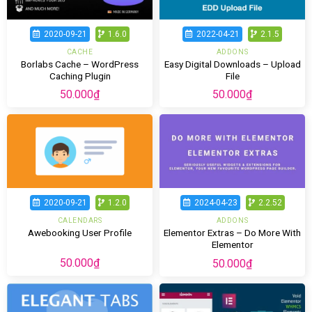
2020-09-21
1.6.0
2022-04-21
2.1.5
CACHE
ADDONS
Borlabs Cache – WordPress
Easy Digital Downloads – Upload
Caching Plugin
File
50.000
₫
50.000
₫
2020-09-21
1.2.0
2024-04-23
2.2.52
CALENDARS
ADDONS
Elementor Extras – Do More With
Awebooking User Profile
Elementor
50.000
₫
50.000
₫