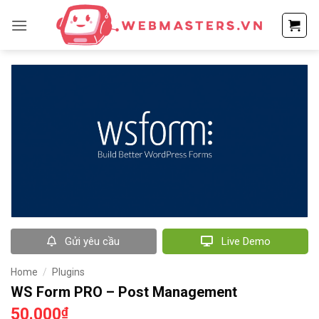
Bỏ
qua
nội
dung
Gửi yêu cầu
Live Demo
Home
/
Plugins
WS Form PRO – Post Management
50.000
₫