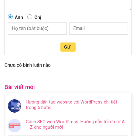
Anh
Chị
GỬI
Chưa có bình luận nào
Bài viết mới
Hướng dẫn tạo website với WordPress chi tiết
trong 5 bước
Không
có
Cách SEO web WordPress: Hướng dẫn tối ưu từ A
bình
– Z cho người mới
luận
Không
ở