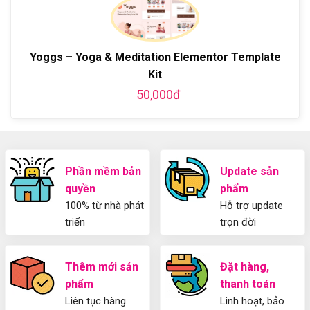
ở
WordPress
blog
chi
Hướng
bằng
tiết
Dẫn
WordPress
từ
Sử
và
A-
Dụng
Yoggs – Yoga & Meditation Elementor Template
thiết
Z
Yoast
kế
Kit
WordPress
blog
SEO
50,000đ
từ
2025
A-
Cho
Z
Người
Mới
Phần mềm bản
Update sản
quyền
phẩm
100% từ nhà phát
Hỗ trợ update
triển
trọn đời
Thêm mới sản
Đặt hàng,
phẩm
thanh toán
Liên tục hàng
Linh hoạt, bảo