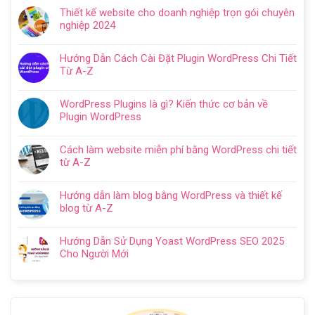
có
Hướng
Thiết kế website cho doanh nghiệp trọn gói chuyên
bình
dẫn
nghiệp 2024
luận
tạo
Không
ở
website
có
Cách
Hướng Dẫn Cách Cài Đặt Plugin WordPress Chi Tiết
với
bình
SEO
Từ A-Z
WordPress
luận
web
Không
chi
ở
WordPress:
có
tiết
Thiết
WordPress Plugins là gì? Kiến thức cơ bản về
Hướng
bình
trong
kế
Plugin WordPress
dẫn
luận
5
website
Không
tối
ở
bước
cho
có
ưu
Hướng
Cách làm website miễn phí bằng WordPress chi tiết
doanh
bình
từ
Dẫn
từ A-Z
nghiệp
luận
A
Cách
Không
trọn
ở
–
Cài
có
gói
WordPress
Z
Hướng dẫn làm blog bằng WordPress và thiết kế
Đặt
bình
chuyên
Plugins
cho
blog từ A-Z
Plugin
luận
nghiệp
là
người
Không
WordPress
ở
2024
gì?
mới
có
Chi
Cách
Hướng Dẫn Sử Dụng Yoast WordPress SEO 2025
Kiến
bình
Tiết
làm
Cho Người Mới
thức
luận
Từ
website
Không
cơ
ở
A-
miễn
có
bản
Hướng
Z
phí
bình
về
dẫn
bằng
luận
Plugin
làm
WordPress