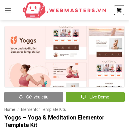
Bỏ
qua
nội
dung
Gửi yêu cầu
Live Demo
Home
/
Elementor Template Kits
Yoggs – Yoga & Meditation Elementor
Template Kit