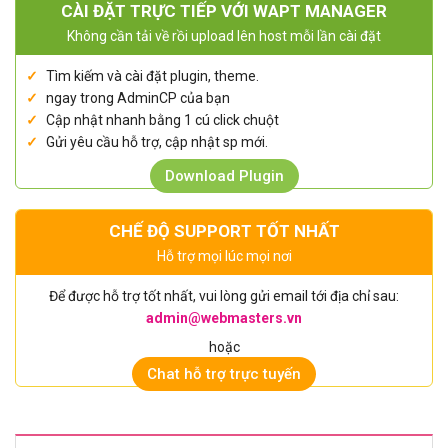
CÀI ĐẶT TRỰC TIẾP VỚI WAPT MANAGER
Không cần tải về rồi upload lên host mỗi lần cài đặt
Tìm kiếm và cài đặt plugin, theme.
ngay trong AdminCP của bạn
Cập nhật nhanh bằng 1 cú click chuột
Gửi yêu cầu hỗ trợ, cập nhật sp mới.
Download Plugin
CHẾ ĐỘ SUPPORT TỐT NHẤT
Hỗ trợ mọi lúc mọi nơi
Để được hỗ trợ tốt nhất, vui lòng gửi email tới địa chỉ sau:
admin@webmasters.vn
hoặc
Chat hỗ trợ trực tuyến