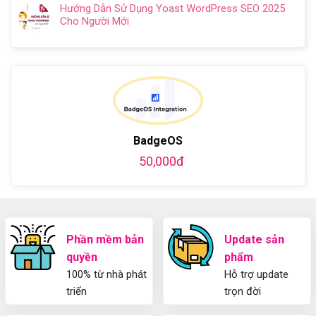
có
Chi
Cách
Hướng Dẫn Sử Dụng Yoast WordPress SEO 2025
Kiến
bình
Tiết
làm
Cho Người Mới
thức
luận
Từ
website
Không
cơ
ở
A-
miễn
có
bản
Hướng
Z
phí
bình
về
dẫn
bằng
luận
Plugin
làm
WordPress
ở
WordPress
blog
chi
Hướng
bằng
tiết
Dẫn
WordPress
từ
Sử
và
A-
Dụng
BadgeOS
thiết
Z
Yoast
kế
50,000đ
WordPress
blog
SEO
từ
2025
A-
Cho
Z
Người
Mới
Phần mềm bản
Update sản
quyền
phẩm
100% từ nhà phát
Hỗ trợ update
triển
trọn đời