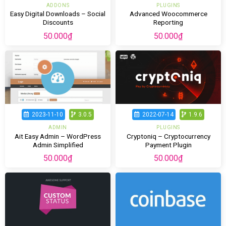
ADDONS
PLUGINS
Easy Digital Downloads – Social
Advanced Woocommerce
Discounts
Reporting
50.000
₫
50.000
₫
2023-11-10
3.0.5
2022-07-14
1.9.6
ADMIN
PLUGINS
Ait Easy Admin – WordPress
Cryptoniq – Cryptocurrency
Admin Simplified
Payment Plugin
50.000
₫
50.000
₫