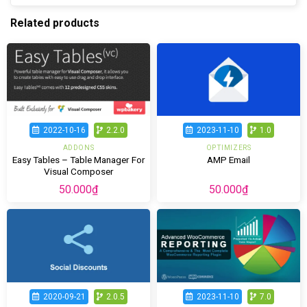
Related products
2022-10-16
2.2.0
2023-11-10
1.0
ADDONS
OPTIMIZERS
Easy Tables – Table Manager For
AMP Email
Visual Composer
50.000
₫
50.000
₫
2020-09-21
2.0.5
2023-11-10
7.0