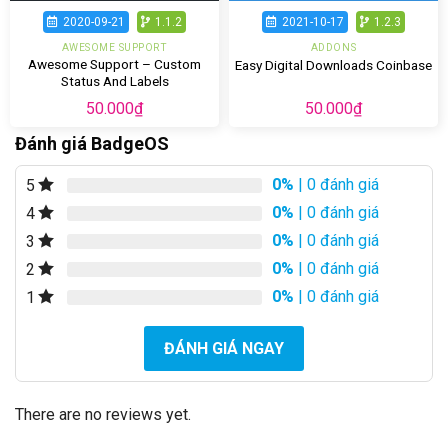
2020-09-21
1.1.2
2021-10-17
1.2.3
AWESOME SUPPORT
ADDONS
Awesome Support – Custom
Easy Digital Downloads Coinbase
Status And Labels
50.000
₫
50.000
₫
Đánh giá BadgeOS
0%
| 0 đánh giá
5
0%
| 0 đánh giá
4
0%
| 0 đánh giá
3
0%
| 0 đánh giá
2
0%
| 0 đánh giá
1
ĐÁNH GIÁ NGAY
There are no reviews yet.