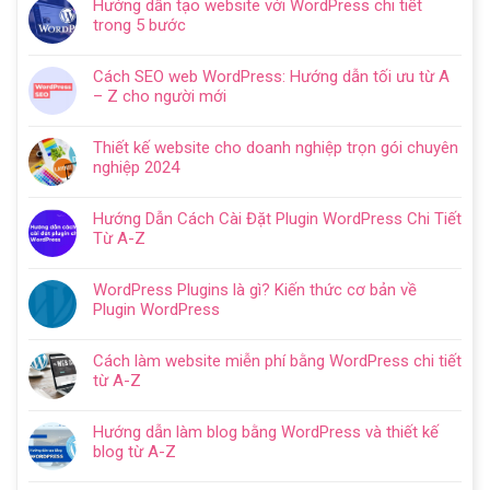
Hướng dẫn tạo website với WordPress chi tiết
trong 5 bước
Không
có
Cách SEO web WordPress: Hướng dẫn tối ưu từ A
bình
– Z cho người mới
luận
Không
ở
có
Hướng
Thiết kế website cho doanh nghiệp trọn gói chuyên
bình
dẫn
nghiệp 2024
luận
tạo
Không
ở
website
có
Cách
Hướng Dẫn Cách Cài Đặt Plugin WordPress Chi Tiết
với
bình
SEO
Từ A-Z
WordPress
luận
web
Không
chi
ở
WordPress:
có
tiết
Thiết
WordPress Plugins là gì? Kiến thức cơ bản về
Hướng
bình
trong
kế
Plugin WordPress
dẫn
luận
5
website
Không
tối
ở
bước
cho
có
ưu
Hướng
Cách làm website miễn phí bằng WordPress chi tiết
doanh
bình
từ
Dẫn
từ A-Z
nghiệp
luận
A
Cách
Không
trọn
ở
–
Cài
có
gói
WordPress
Z
Hướng dẫn làm blog bằng WordPress và thiết kế
Đặt
bình
chuyên
Plugins
cho
blog từ A-Z
Plugin
luận
nghiệp
là
người
Không
WordPress
ở
2024
gì?
mới