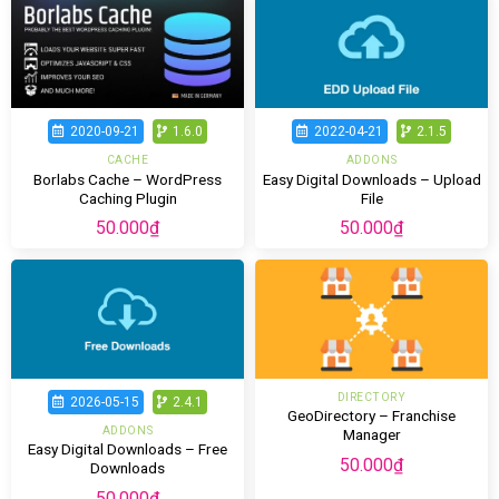
2020-09-21
1.6.0
2022-04-21
2.1.5
CACHE
ADDONS
Borlabs Cache – WordPress
Easy Digital Downloads – Upload
Caching Plugin
File
50.000
₫
50.000
₫
DIRECTORY
2026-05-15
2.4.1
GeoDirectory – Franchise
ADDONS
Manager
Easy Digital Downloads – Free
50.000
₫
Downloads
50.000
₫