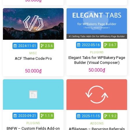
2022-05-16
3.6.7
2024-11-01
2.5.6
PLUGINS
MISC
Elegant Tabs for WPBakery Page
ACF Theme Code Pro
Builder (Visual Composer)
50.000
₫
50.000
₫
2020-09-21
1.1.9
2025-11-15
1.9.2
PLUGINS
ADDONS
BNFW – Custom Fields Add-on
Affiliatewp – Recurring Referrals