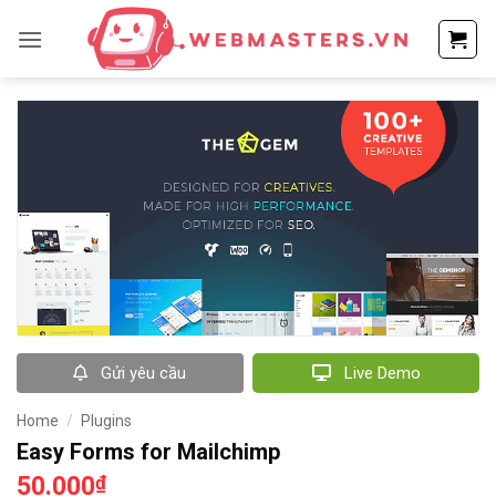
Bỏ
qua
nội
dung
Gửi yêu cầu
Live Demo
Home
/
Plugins
Easy Forms for Mailchimp
50.000
₫