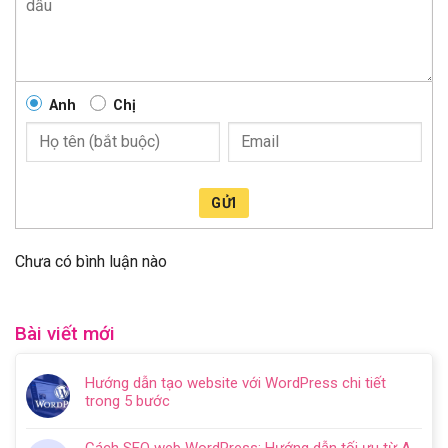
Anh
Chị
GỬI
Chưa có bình luận nào
Bài viết mới
Hướng dẫn tạo website với WordPress chi tiết
trong 5 bước
Không
có