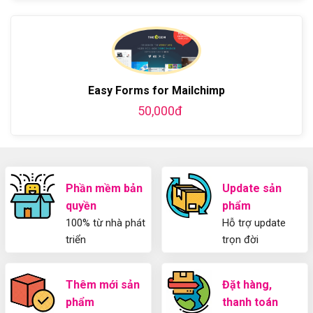
Hướng
Z
phí
bình
về
dẫn
bằng
luận
Plugin
làm
WordPress
ở
WordPress
blog
chi
Hướng
bằng
tiết
Dẫn
WordPress
từ
Sử
và
A-
Dụng
thiết
Easy Forms for Mailchimp
Z
Yoast
kế
50,000đ
WordPress
blog
SEO
từ
2025
A-
Cho
Z
Người
Mới
Phần mềm bản
Update sản
quyền
phẩm
100% từ nhà phát
Hỗ trợ update
triển
trọn đời
Thêm mới sản
Đặt hàng,
phẩm
thanh toán