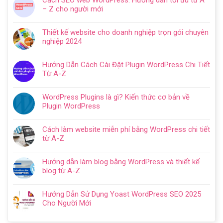
Cách SEO web WordPress: Hướng dẫn tối ưu từ A
bình
– Z cho người mới
luận
Không
ở
có
Hướng
Thiết kế website cho doanh nghiệp trọn gói chuyên
bình
dẫn
nghiệp 2024
luận
tạo
Không
ở
website
có
Cách
Hướng Dẫn Cách Cài Đặt Plugin WordPress Chi Tiết
với
bình
SEO
Từ A-Z
WordPress
luận
web
Không
chi
ở
WordPress:
có
tiết
Thiết
WordPress Plugins là gì? Kiến thức cơ bản về
Hướng
bình
trong
kế
Plugin WordPress
dẫn
luận
5
website
Không
tối
ở
bước
cho
có
ưu
Hướng
Cách làm website miễn phí bằng WordPress chi tiết
doanh
bình
từ
Dẫn
từ A-Z
nghiệp
luận
A
Cách
Không
trọn
ở
–
Cài
có
gói
WordPress
Z
Hướng dẫn làm blog bằng WordPress và thiết kế
Đặt
bình
chuyên
Plugins
cho
blog từ A-Z
Plugin
luận
nghiệp
là
người
Không
WordPress
ở
2024
gì?
mới
có
Chi
Cách
Hướng Dẫn Sử Dụng Yoast WordPress SEO 2025
Kiến
bình
Tiết
làm
Cho Người Mới
thức
luận
Từ
website
Không
cơ
ở
A-
miễn
có
bản