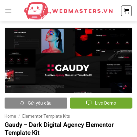
Bỏ
qua
nội
dung
Gửi yêu cầu
Live Demo
Home
/
Elementor Template Kits
Gaudy – Dark Digital Agency Elementor
Template Kit