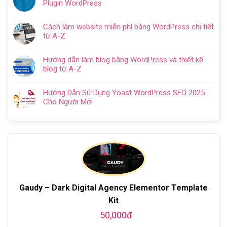
kế
Plugin WordPress
dẫn
luận
5
website
Không
tối
ở
bước
cho
có
ưu
Hướng
Cách làm website miễn phí bằng WordPress chi tiết
doanh
bình
từ
Dẫn
từ A-Z
nghiệp
luận
A
Cách
Không
trọn
ở
–
Cài
có
gói
WordPress
Z
Hướng dẫn làm blog bằng WordPress và thiết kế
Đặt
bình
chuyên
Plugins
cho
blog từ A-Z
Plugin
luận
nghiệp
là
người
Không
WordPress
ở
2024
gì?
mới
có
Chi
Cách
Hướng Dẫn Sử Dụng Yoast WordPress SEO 2025
Kiến
bình
Tiết
làm
Cho Người Mới
thức
luận
Từ
website
Không
cơ
ở
A-
miễn
có
bản
Hướng
Z
phí
bình
về
dẫn
bằng
luận
Plugin
làm
WordPress
ở
WordPress
blog
chi
Hướng
bằng
tiết
Dẫn
WordPress
từ
Sử
và
A-
Dụng
Gaudy – Dark Digital Agency Elementor Template
thiết
Z
Yoast
kế
Kit
WordPress
blog
SEO
50,000đ
từ
2025
A-