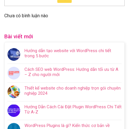
Chưa có bình luận nào
Bài viết mới
Hướng dẫn tạo website với WordPress chi tiết
trong 5 bước
Không
có
Cách SEO web WordPress: Hướng dẫn tối ưu từ A
bình
– Z cho người mới
luận
Không
ở
có
Hướng
Thiết kế website cho doanh nghiệp trọn gói chuyên
bình
dẫn
nghiệp 2024
luận
tạo
Không
ở
website
có
Cách
Hướng Dẫn Cách Cài Đặt Plugin WordPress Chi Tiết
với
bình
SEO
Từ A-Z
WordPress
luận
web
Không
chi
ở
WordPress:
có
tiết
Thiết
WordPress Plugins là gì? Kiến thức cơ bản về
Hướng
bình
trong