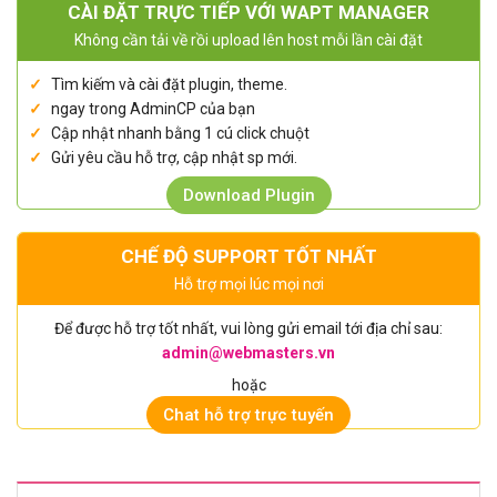
CÀI ĐẶT TRỰC TIẾP VỚI WAPT MANAGER
Không cần tải về rồi upload lên host mỗi lần cài đặt
Tìm kiếm và cài đặt plugin, theme.
ngay trong AdminCP của bạn
Cập nhật nhanh bằng 1 cú click chuột
Gửi yêu cầu hỗ trợ, cập nhật sp mới.
Download Plugin
CHẾ ĐỘ SUPPORT TỐT NHẤT
Hỗ trợ mọi lúc mọi nơi
Để được hỗ trợ tốt nhất, vui lòng gửi email tới địa chỉ sau:
admin@webmasters.vn
hoặc
Chat hỗ trợ trực tuyến