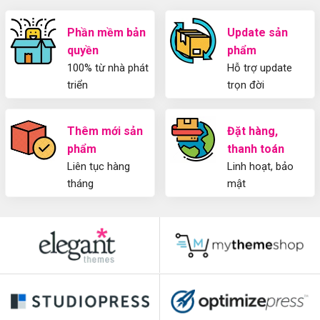
SEO
từ
2025
A-
Cho
Phần mềm bản
Update sản
Z
Người
quyền
phẩm
Mới
100% từ nhà phát
Hỗ trợ update
triển
trọn đời
Thêm mới sản
Đặt hàng,
phẩm
thanh toán
Liên tục hàng
Linh hoạt, bảo
tháng
mật