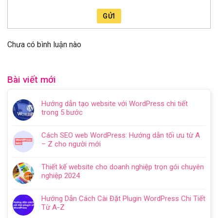
GỬI
Chưa có bình luận nào
Bài viết mới
Hướng dẫn tạo website với WordPress chi tiết
trong 5 bước
Không
có
Cách SEO web WordPress: Hướng dẫn tối ưu từ A
bình
– Z cho người mới
luận
Không
ở
có
Hướng
Thiết kế website cho doanh nghiệp trọn gói chuyên
bình
dẫn
nghiệp 2024
luận
tạo
Không
ở
website
có
Cách
Hướng Dẫn Cách Cài Đặt Plugin WordPress Chi Tiết
với
bình
SEO
Từ A-Z
WordPress
luận
web
Không
chi