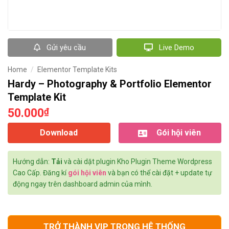
Gửi yêu cầu
Live Demo
Home
/
Elementor Template Kits
Hardy – Photography & Portfolio Elementor
Template Kit
50.000
₫
Download
Gói hội viên
Hướng dẫn:
Tải
và cài dặt plugin Kho Plugin Theme Wordpress
Cao Cấp. Đăng kí
gói hội viên
và bạn có thể cài đặt + update tự
động ngay trên dashboard admin của mình.
TRỞ THÀNH VIP TRONG HỆ THỐNG