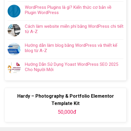
ở
WordPress:
có
tiết
Thiết
WordPress Plugins là gì? Kiến thức cơ bản về
Hướng
bình
trong
kế
Plugin WordPress
dẫn
luận
5
website
Không
tối
ở
bước
cho
có
ưu
Hướng
Cách làm website miễn phí bằng WordPress chi tiết
doanh
bình
từ
Dẫn
từ A-Z
nghiệp
luận
A
Cách
Không
trọn
ở
–
Cài
có
gói
WordPress
Z
Hướng dẫn làm blog bằng WordPress và thiết kế
Đặt
bình
chuyên
Plugins
cho
blog từ A-Z
Plugin
luận
nghiệp
là
người
Không
WordPress
ở
2024
gì?
mới
có
Chi
Cách
Hướng Dẫn Sử Dụng Yoast WordPress SEO 2025
Kiến
bình
Tiết
làm
Cho Người Mới
thức
luận
Từ
website
Không
cơ
ở
A-
miễn
có
bản
Hướng
Z
phí
bình
về
dẫn
bằng
luận
Plugin
làm
WordPress
Hardy – Photography & Portfolio Elementor
ở
WordPress
blog
chi
Hướng
bằng
Template Kit
tiết
Dẫn
WordPress
từ
50,000đ
Sử
và
A-
Dụng
thiết
Z
Yoast
kế
WordPress
blog