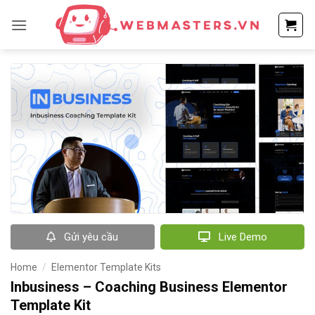
Bỏ
qua
nội
dung
Gửi yêu cầu
Live Demo
Home
/
Elementor Template Kits
Inbusiness – Coaching Business Elementor
Template Kit