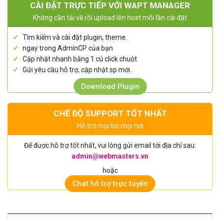
CÀI ĐẶT TRỰC TIẾP VỚI WAPT MANAGER
Không cần tải về rồi upload lên host mỗi lần cài đặt
Tìm kiếm và cài đặt plugin, theme.
ngay trong AdminCP của bạn
Cập nhật nhanh bằng 1 cú click chuột
Gửi yêu cầu hỗ trợ, cập nhật sp mới.
Download Plugin
CHẾ ĐỘ SUPPORT TỐT NHẤT
Hỗ trợ mọi lúc mọi nơi
Để được hỗ trợ tốt nhất, vui lòng gửi email tới địa chỉ sau:
admin@webmasters.vn
hoặc
Chat hỗ trợ trực tuyến