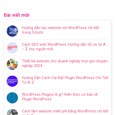
Bài viết mới
Hướng dẫn tạo website với WordPress chi tiết
trong 5 bước
Không
có
Cách SEO web WordPress: Hướng dẫn tối ưu từ A
bình
– Z cho người mới
luận
Không
ở
có
Hướng
Thiết kế website cho doanh nghiệp trọn gói chuyên
bình
dẫn
nghiệp 2024
luận
tạo
Không
ở
website
có
Cách
Hướng Dẫn Cách Cài Đặt Plugin WordPress Chi Tiết
với
bình
SEO
Từ A-Z
WordPress
luận
web
Không
chi
ở
WordPress:
có
tiết
Thiết
WordPress Plugins là gì? Kiến thức cơ bản về
Hướng
bình
trong
kế
Plugin WordPress
dẫn
luận
5
website
Không
tối
ở
bước
cho
có
ưu
Hướng
Cách làm website miễn phí bằng WordPress chi tiết
doanh
bình
từ
Dẫn