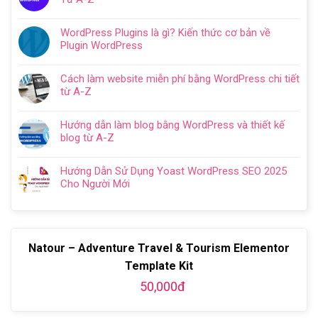
WordPress
luận
web
Không
chi
ở
WordPress:
có
tiết
Thiết
WordPress Plugins là gì? Kiến thức cơ bản về
Hướng
bình
trong
kế
Plugin WordPress
dẫn
luận
5
website
Không
tối
ở
bước
cho
có
ưu
Hướng
Cách làm website miễn phí bằng WordPress chi tiết
doanh
bình
từ
Dẫn
từ A-Z
nghiệp
luận
A
Cách
Không
trọn
ở
–
Cài
có
gói
WordPress
Z
Hướng dẫn làm blog bằng WordPress và thiết kế
Đặt
bình
chuyên
Plugins
cho
blog từ A-Z
Plugin
luận
nghiệp
là
người
Không
WordPress
ở
2024
gì?
mới
có
Chi
Cách
Hướng Dẫn Sử Dụng Yoast WordPress SEO 2025
Kiến
bình
Tiết
làm
Cho Người Mới
thức
luận
Từ
website
Không
cơ
ở
A-
miễn
có
bản
Hướng
Z
phí
bình
về
dẫn
bằng
luận
Plugin
làm
WordPress
Natour – Adventure Travel & Tourism Elementor
ở
WordPress
blog
chi
Hướng
bằng
Template Kit
tiết
Dẫn
WordPress
từ
50,000đ
Sử
và
A-
Dụng
thiết
Z
Yoast
kế