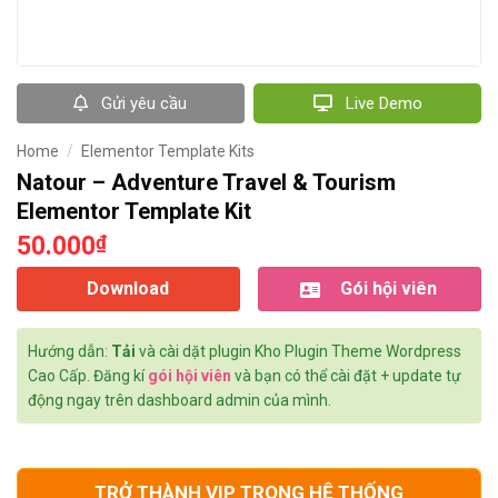
Gửi yêu cầu
Live Demo
Home
/
Elementor Template Kits
Natour – Adventure Travel & Tourism
Elementor Template Kit
50.000
₫
Download
Gói hội viên
Hướng dẫn:
Tải
và cài dặt plugin Kho Plugin Theme Wordpress
Cao Cấp. Đăng kí
gói hội viên
và bạn có thể cài đặt + update tự
động ngay trên dashboard admin của mình.
TRỞ THÀNH VIP TRONG HỆ THỐNG