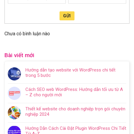
GỬI
Chưa có bình luận nào
Bài viết mới
Hướng dẫn tạo website với WordPress chi tiết
trong 5 bước
Không
có
Cách SEO web WordPress: Hướng dẫn tối ưu từ A
bình
– Z cho người mới
luận
Không
ở
có
Hướng
Thiết kế website cho doanh nghiệp trọn gói chuyên
bình
dẫn
nghiệp 2024
luận
tạo
Không
ở
website
có
Cách
Hướng Dẫn Cách Cài Đặt Plugin WordPress Chi Tiết
với
bình
SEO
Từ A-Z