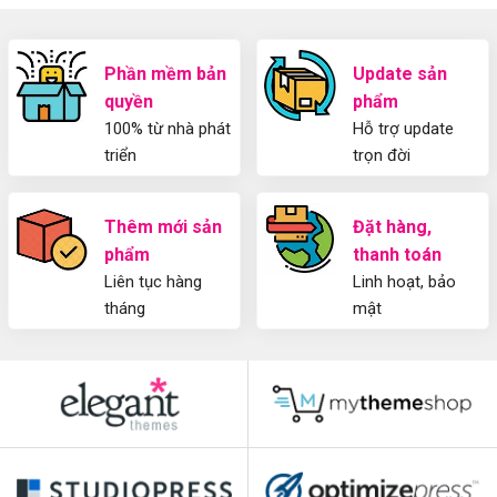
WordPress
blog
SEO
từ
2025
A-
Cho
Phần mềm bản
Update sản
Z
Người
quyền
phẩm
Mới
100% từ nhà phát
Hỗ trợ update
triển
trọn đời
Thêm mới sản
Đặt hàng,
phẩm
thanh toán
Liên tục hàng
Linh hoạt, bảo
tháng
mật