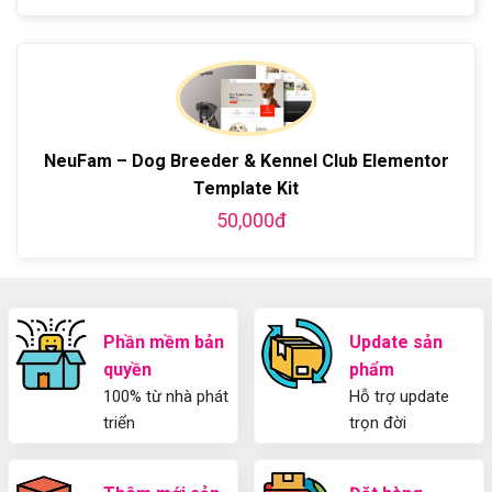
ở
A-
miễn
có
bản
Hướng
Z
phí
bình
về
dẫn
bằng
luận
Plugin
làm
WordPress
ở
WordPress
blog
chi
Hướng
bằng
tiết
Dẫn
WordPress
từ
Sử
và
A-
Dụng
NeuFam – Dog Breeder & Kennel Club Elementor
thiết
Z
Yoast
kế
Template Kit
WordPress
blog
SEO
50,000đ
từ
2025
A-
Cho
Z
Người
Mới
Phần mềm bản
Update sản
quyền
phẩm
100% từ nhà phát
Hỗ trợ update
triển
trọn đời