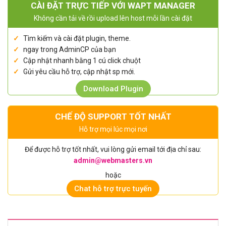
CÀI ĐẶT TRỰC TIẾP VỚI WAPT MANAGER
Không cần tải về rồi upload lên host mỗi lần cài đặt
Tìm kiếm và cài đặt plugin, theme.
ngay trong AdminCP của bạn
Cập nhật nhanh bằng 1 cú click chuột
Gửi yêu cầu hỗ trợ, cập nhật sp mới.
Download Plugin
CHẾ ĐỘ SUPPORT TỐT NHẤT
Hỗ trợ mọi lúc mọi nơi
Để được hỗ trợ tốt nhất, vui lòng gửi email tới địa chỉ sau:
admin@webmasters.vn
hoặc
Chat hỗ trợ trực tuyến