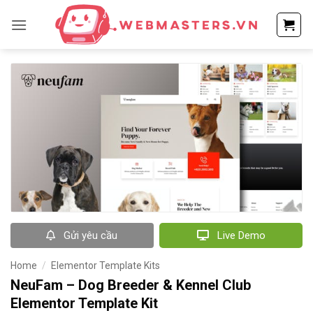
Bỏ
qua
nội
dung
Gửi yêu cầu
Live Demo
Home
/
Elementor Template Kits
NeuFam – Dog Breeder & Kennel Club
Elementor Template Kit