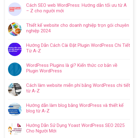
có
Cách SEO web WordPress: Hướng dẫn tối ưu từ A
bình
– Z cho người mới
luận
Không
ở
có
Hướng
Thiết kế website cho doanh nghiệp trọn gói chuyên
bình
dẫn
nghiệp 2024
luận
tạo
Không
ở
website
có
Cách
Hướng Dẫn Cách Cài Đặt Plugin WordPress Chi Tiết
với
bình
SEO
Từ A-Z
WordPress
luận
web
Không
chi
ở
WordPress:
có
tiết
Thiết
WordPress Plugins là gì? Kiến thức cơ bản về
Hướng
bình
trong
kế
Plugin WordPress
dẫn
luận
5
website
Không
tối
ở
bước
cho
có
ưu
Hướng
Cách làm website miễn phí bằng WordPress chi tiết
doanh
bình
từ
Dẫn
từ A-Z
nghiệp
luận
A
Cách
Không
trọn
ở
–
Cài
có
gói
WordPress
Z
Hướng dẫn làm blog bằng WordPress và thiết kế
Đặt
bình
chuyên
Plugins
cho
blog từ A-Z
Plugin
luận
nghiệp
là
người
Không
WordPress
ở
2024
gì?
mới
có
Chi
Cách
Hướng Dẫn Sử Dụng Yoast WordPress SEO 2025
Kiến
bình
Tiết
làm
Cho Người Mới
thức
luận
Từ
website
Không
cơ