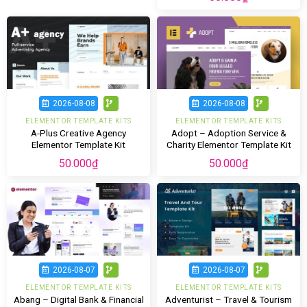
2026-08-08
2026-08-08
ELEMENTOR TEMPLATE KITS
ELEMENTOR TEMPLATE KITS
A-Plus Creative Agency
Adopt – Adoption Service &
Elementor Template Kit
Charity Elementor Template Kit
50.000
₫
50.000
₫
2026-08-07
2026-08-07
ELEMENTOR TEMPLATE KITS
ELEMENTOR TEMPLATE KITS
Abang – Digital Bank & Financial
Adventurist – Travel & Tourism