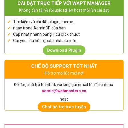
CÀI ĐẶT TRỰC TIẾP VỚI WAPT MANAGER
Không cần tải về rồi upload lên host mỗi lần cài đặt
Tìm kiếm và cài đặt plugin, theme.
ngay trong AdminCP của bạn
Cập nhật nhanh bằng 1 cú click chuột
Gửi yêu cầu hỗ trợ, cập nhật sp mới.
Download Plugin
CHẾ ĐỘ SUPPORT TỐT NHẤT
Hỗ trợ mọi lúc mọi nơi
Để được hỗ trợ tốt nhất, vui lòng gửi email tới địa chỉ sau:
admin@webmasters.vn
hoặc
Chat hỗ trợ trực tuyến