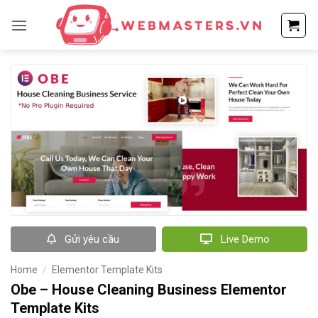
Bỏ
qua
nội
dung
Gửi yêu cầu
Live Demo
Home
/
Elementor Template Kits
Obe – House Cleaning Business Elementor
Template Kits