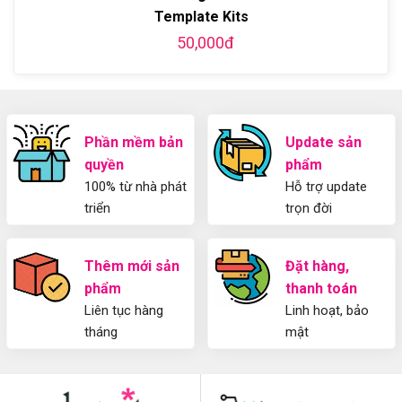
Yoast
kế
Template Kits
WordPress
blog
SEO
50,000đ
từ
2025
A-
Cho
Z
Người
Mới
Phần mềm bản
Update sản
quyền
phẩm
100% từ nhà phát
Hỗ trợ update
triển
trọn đời
Thêm mới sản
Đặt hàng,
phẩm
thanh toán
Liên tục hàng
Linh hoạt, bảo
tháng
mật