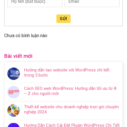
GỬI
Chưa có bình luận nào
Bài viết mới
Hướng dẫn tạo website với WordPress chi tiết
trong 5 bước
Không
có
Cách SEO web WordPress: Hướng dẫn tối ưu từ A
bình
– Z cho người mới
luận
Không
ở
có
Hướng
Thiết kế website cho doanh nghiệp trọn gói chuyên
bình
dẫn
nghiệp 2024
luận
tạo
Không
ở
website
có
Cách
Hướng Dẫn Cách Cài Đặt Plugin WordPress Chi Tiết
với