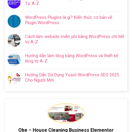
bình
SEO
Từ A-Z
WordPress
luận
web
Không
chi
ở
WordPress:
có
tiết
Thiết
WordPress Plugins là gì? Kiến thức cơ bản về
Hướng
bình
trong
kế
Plugin WordPress
dẫn
luận
5
website
Không
tối
ở
bước
cho
có
ưu
Hướng
Cách làm website miễn phí bằng WordPress chi tiết
doanh
bình
từ
Dẫn
từ A-Z
nghiệp
luận
A
Cách
Không
trọn
ở
–
Cài
có
gói
WordPress
Z
Hướng dẫn làm blog bằng WordPress và thiết kế
Đặt
bình
chuyên
Plugins
cho
blog từ A-Z
Plugin
luận
nghiệp
là
người
Không
WordPress
ở
2024
gì?
mới
có
Chi
Cách
Hướng Dẫn Sử Dụng Yoast WordPress SEO 2025
Kiến
bình
Tiết
làm
Cho Người Mới
thức
luận
Từ
website
Không
cơ
ở
A-
miễn
có
bản
Hướng
Z
phí
bình
về
dẫn
bằng
luận
Plugin
làm
WordPress
ở
WordPress
blog
chi
Hướng
bằng
tiết
Dẫn
WordPress
từ
Sử
và
A-
Dụng
Obe – House Cleaning Business Elementor
thiết
Z