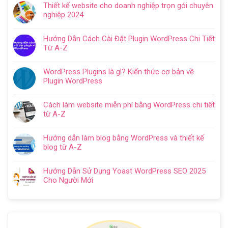
Hướng
Thiết kế website cho doanh nghiệp trọn gói chuyên
bình
dẫn
nghiệp 2024
luận
tạo
Không
ở
website
có
Cách
Hướng Dẫn Cách Cài Đặt Plugin WordPress Chi Tiết
với
bình
SEO
Từ A-Z
WordPress
luận
web
Không
chi
ở
WordPress:
có
tiết
Thiết
WordPress Plugins là gì? Kiến thức cơ bản về
Hướng
bình
trong
kế
Plugin WordPress
dẫn
luận
5
website
Không
tối
ở
bước
cho
có
ưu
Hướng
Cách làm website miễn phí bằng WordPress chi tiết
doanh
bình
từ
Dẫn
từ A-Z
nghiệp
luận
A
Cách
Không
trọn
ở
–
Cài
có
gói
WordPress
Z
Hướng dẫn làm blog bằng WordPress và thiết kế
Đặt
bình
chuyên
Plugins
cho
blog từ A-Z
Plugin
luận
nghiệp
là
người
Không
WordPress
ở
2024
gì?
mới
có
Chi
Cách
Hướng Dẫn Sử Dụng Yoast WordPress SEO 2025
Kiến
bình
Tiết
làm
Cho Người Mới
thức
luận
Từ
website
Không
cơ
ở
A-
miễn
có
bản
Hướng
Z
phí
bình
về
dẫn
bằng
luận
Plugin
làm
WordPress
ở
WordPress