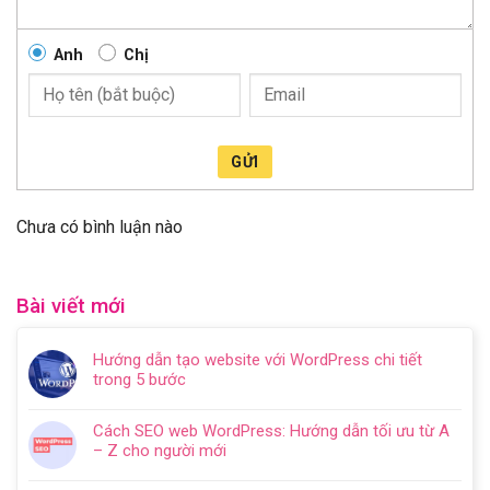
Anh
Chị
GỬI
Chưa có bình luận nào
Bài viết mới
Hướng dẫn tạo website với WordPress chi tiết
trong 5 bước
Không
có
Cách SEO web WordPress: Hướng dẫn tối ưu từ A
bình
– Z cho người mới
luận
Không
ở
có