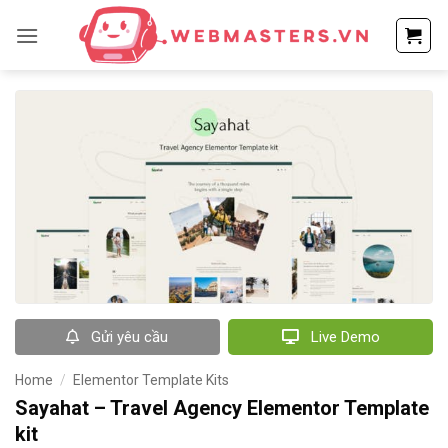
Bỏ
qua
nội
dung
Gửi yêu cầu
Live Demo
Home
/
Elementor Template Kits
Sayahat – Travel Agency Elementor Template
kit