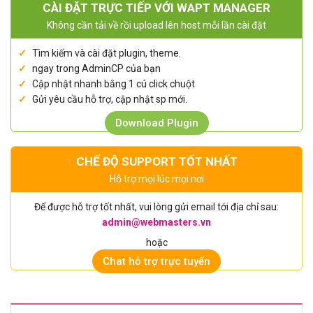
CÀI ĐẶT TRỰC TIẾP VỚI WAPT MANAGER
Không cần tải về rồi upload lên host mỗi lần cài đặt
Tìm kiếm và cài đặt plugin, theme.
ngay trong AdminCP của bạn
Cập nhật nhanh bằng 1 cú click chuột
Gửi yêu cầu hỗ trợ, cập nhật sp mới.
Download Plugin
CHẾ ĐỘ SUPPORT TỐT NHẤT
Hỗ trợ mọi lúc mọi nơi
Để được hỗ trợ tốt nhất, vui lòng gửi email tới địa chỉ sau:
admin@webmasters.vn
hoặc
Chat hỗ trợ trực tuyến