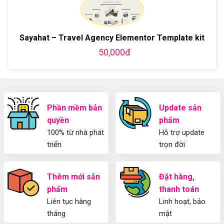
blog
chi
Hướng
bằng
tiết
Dẫn
WordPress
từ
Sử
và
A-
Dụng
Sayahat – Travel Agency Elementor Template kit
thiết
Z
Yoast
kế
50,000đ
WordPress
blog
SEO
từ
2025
A-
Cho
Z
Người
Mới
Phần mềm bản
Update sản
quyền
phẩm
100% từ nhà phát
Hỗ trợ update
triển
trọn đời
Thêm mới sản
Đặt hàng,
phẩm
thanh toán
Liên tục hàng
Linh hoạt, bảo
tháng
mật