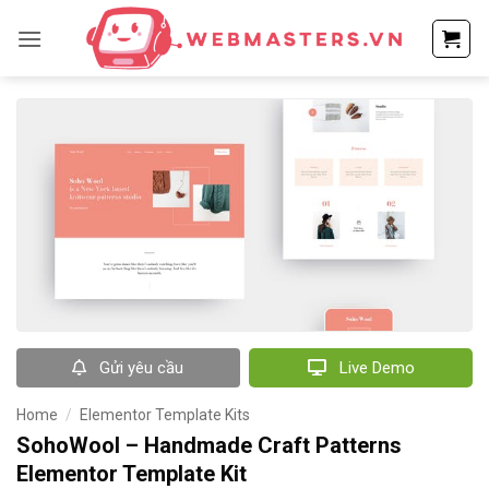
Bỏ
qua
nội
dung
Gửi yêu cầu
Live Demo
Home
/
Elementor Template Kits
SohoWool – Handmade Craft Patterns
Elementor Template Kit