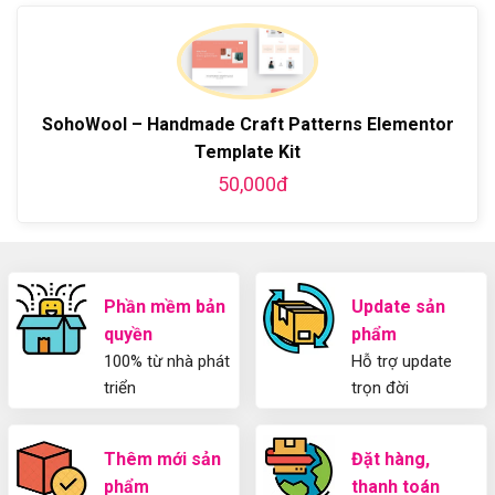
về
dẫn
bằng
luận
Plugin
làm
WordPress
ở
WordPress
blog
chi
Hướng
bằng
tiết
Dẫn
WordPress
từ
Sử
và
A-
Dụng
SohoWool – Handmade Craft Patterns Elementor
thiết
Z
Yoast
kế
Template Kit
WordPress
blog
SEO
50,000đ
từ
2025
A-
Cho
Z
Người
Mới
Phần mềm bản
Update sản
quyền
phẩm
100% từ nhà phát
Hỗ trợ update
triển
trọn đời
Thêm mới sản
Đặt hàng,
phẩm
thanh toán