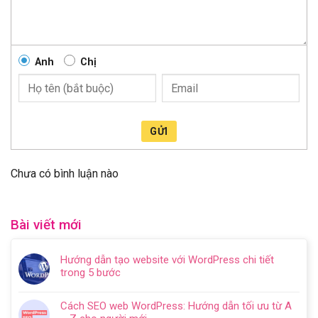
Anh
Chị
GỬI
Chưa có bình luận nào
Bài viết mới
Hướng dẫn tạo website với WordPress chi tiết
trong 5 bước
Không
có
Cách SEO web WordPress: Hướng dẫn tối ưu từ A
bình