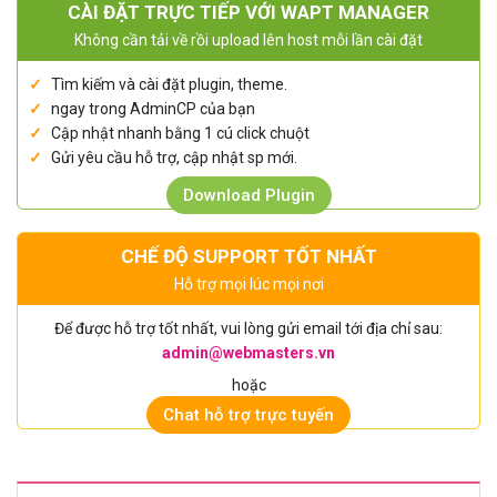
CÀI ĐẶT TRỰC TIẾP VỚI WAPT MANAGER
Không cần tải về rồi upload lên host mỗi lần cài đặt
Tìm kiếm và cài đặt plugin, theme.
ngay trong AdminCP của bạn
Cập nhật nhanh bằng 1 cú click chuột
Gửi yêu cầu hỗ trợ, cập nhật sp mới.
Download Plugin
CHẾ ĐỘ SUPPORT TỐT NHẤT
Hỗ trợ mọi lúc mọi nơi
Để được hỗ trợ tốt nhất, vui lòng gửi email tới địa chỉ sau:
admin@webmasters.vn
hoặc
Chat hỗ trợ trực tuyến