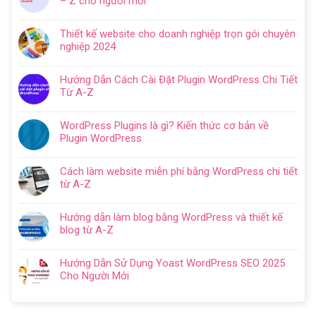
– Z cho người mới
luận
Không
ở
có
Hướng
Thiết kế website cho doanh nghiệp trọn gói chuyên
bình
dẫn
nghiệp 2024
luận
tạo
Không
ở
website
có
Cách
Hướng Dẫn Cách Cài Đặt Plugin WordPress Chi Tiết
với
bình
SEO
Từ A-Z
WordPress
luận
web
Không
chi
ở
WordPress:
có
tiết
Thiết
WordPress Plugins là gì? Kiến thức cơ bản về
Hướng
bình
trong
kế
Plugin WordPress
dẫn
luận
5
website
Không
tối
ở
bước
cho
có
ưu
Hướng
Cách làm website miễn phí bằng WordPress chi tiết
doanh
bình
từ
Dẫn
từ A-Z
nghiệp
luận
A
Cách
Không
trọn
ở
–
Cài
có
gói
WordPress
Z
Hướng dẫn làm blog bằng WordPress và thiết kế
Đặt
bình
chuyên
Plugins
cho
blog từ A-Z
Plugin
luận
nghiệp
là
người
Không
WordPress
ở
2024
gì?
mới
có
Chi
Cách
Hướng Dẫn Sử Dụng Yoast WordPress SEO 2025
Kiến
bình
Tiết
làm
Cho Người Mới
thức
luận
Từ
website
Không
cơ
ở
A-
miễn
có
bản
Hướng
Z
phí
bình