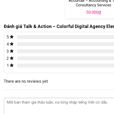
Accuntax – Accounting & 
Consultancy Services
Elementor Template Kit
50.000
₫
Đánh giá Talk & Action – Colorful Digital Agency El
5
4
3
2
1
There are no reviews yet.