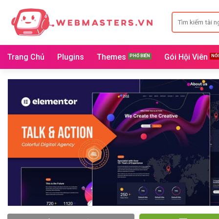
Bỏ
Search
qua
for:
nội
dung
Trang Chủ
Plugins
Themes
Gói Hội Viên