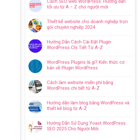
Cách SEO web WordPress: Hướng dẫn
bình
tối ưu từ A – Z cho người mới
luận
Không
ở
có
Hướng
Thiết kế website cho doanh nghiệp trọn
bình
dẫn
gói chuyên nghiệp 2024
luận
tạo
Không
ở
website
có
Cách
Hướng Dẫn Cách Cài Đặt Plugin
với
bình
SEO
WordPress Chi Tiết Từ A-Z
WordPress
luận
web
Không
chi
ở
WordPress:
có
tiết
Thiết
WordPress Plugins là gì? Kiến thức cơ
Hướng
bình
trong
kế
bản về Plugin WordPress
dẫn
luận
5
website
Không
tối
ở
bước
cho
có
ưu
Hướng
Cách làm website miễn phí bằng
doanh
bình
từ
Dẫn
WordPress chi tiết từ A-Z
nghiệp
luận
A
Cách
Không
trọn
ở
–
Cài
có
gói
WordPress
Z
Hướng dẫn làm blog bằng WordPress và
Đặt
bình
chuyên
Plugins
cho
thiết kế blog từ A-Z
Plugin
luận
nghiệp
là
người
Không
WordPress
ở
2024
gì?
mới
có
Chi
Cách
Hướng Dẫn Sử Dụng Yoast WordPress
Kiến
bình
Tiết
làm
SEO 2025 Cho Người Mới
thức
luận
Từ
website
Không
cơ
ở
A-
miễn
có