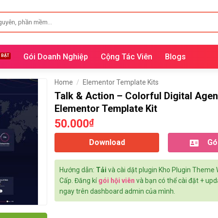
Gói Doanh Nghiệp
Cộng Tác Viên
Blogs
Home
/
Elementor Template Kits
Talk & Action – Colorful Digital Age
Elementor Template Kit
50.000
₫
Download
Gói
Hướng dẫn:
Tải
và cài dặt plugin Kho Plugin Theme
Cấp. Đăng kí
gói hội viên
và bạn có thể cài đặt + up
ngay trên dashboard admin của mình.