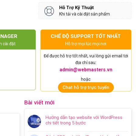
Hỗ Trợ Kỹ Thuật
Khi tải và cài đặt sản phẩm
ANAGER
CHẾ ĐỘ SUPPORT TỐT NHẤT
n cài đặt
Hỗ trợ mọi lúc mọi nơi
Để được hỗ trợ tốt nhất, vui lòng gửi email tới
địa chỉ sau:
admin@webmasters.vn
hoặc
Chat hỗ trợ trực tuyến
Bài viết mới
Hướng dẫn tạo website với WordPress
chi tiết trong 5 bước
Không
có