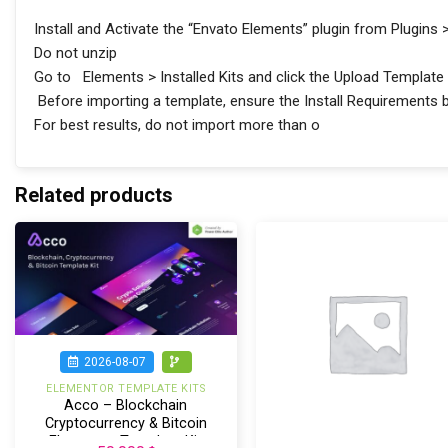
Install and Activate the “Envato Elements” plugin from Plugin
Do not unzip
Go to Elements > Installed Kits and click the Upload Template 
Before importing a template, ensure the Install Requirements but
For best results, do not import more than o
Related products
2026-08-07
ELEMENTOR TEMPLATE KITS
Acco – Blockchain
Cryptocurrency & Bitcoin
Elementor Template Kit