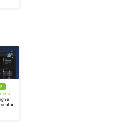
 KITS
ign &
ementor