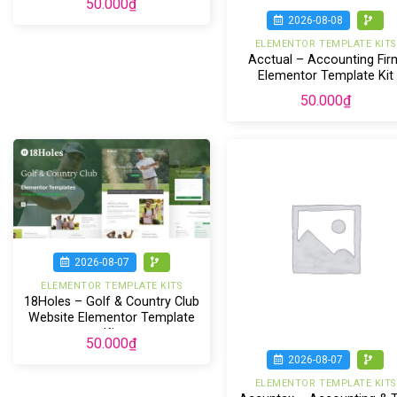
50.000
₫
2026-08-08
ELEMENTOR TEMPLATE KITS
Acctual – Accounting Fir
Elementor Template Kit
50.000
₫
2026-08-07
ELEMENTOR TEMPLATE KITS
18Holes – Golf & Country Club
Website Elementor Template
Kit
50.000
₫
2026-08-07
ELEMENTOR TEMPLATE KITS