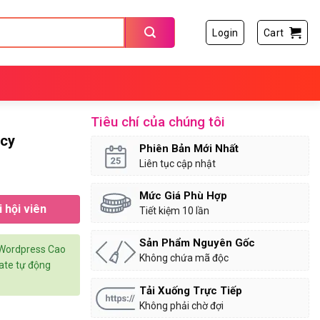
Login
Cart
Tiêu chí của chúng tôi
ncy
Phiên Bản Mới Nhất
Liên tục cập nhật
Mức Giá Phù Hợp
 hội viên
Tiết kiệm 10 lần
Sản Phẩm Nguyên Gốc
 Wordpress Cao
Không chứa mã độc
date tự động
Tải Xuống Trực Tiếp
Không phải chờ đợi