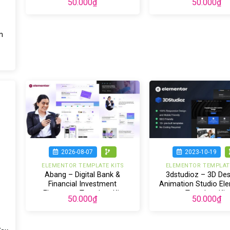
50.000
₫
50.000
₫
m
2026-08-07
2023-10-19
ELEMENTOR TEMPLATE KITS
ELEMENTOR TEMPLATE
Abang – Digital Bank &
3dstudioz – 3D Des
Financial Investment
Animation Studio El
Elementor Template Kit
Template Kit
50.000
₫
50.000
₫