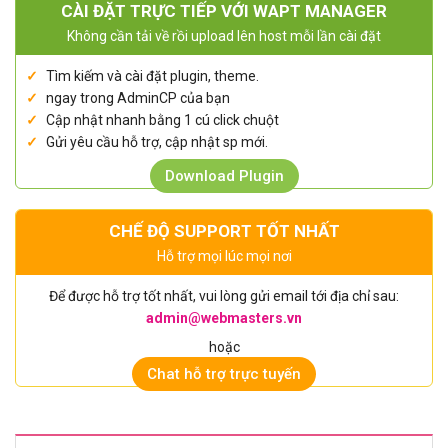
CÀI ĐẶT TRỰC TIẾP VỚI WAPT MANAGER
Không cần tải về rồi upload lên host mỗi lần cài đặt
Tìm kiếm và cài đặt plugin, theme.
ngay trong AdminCP của bạn
Cập nhật nhanh bằng 1 cú click chuột
Gửi yêu cầu hỗ trợ, cập nhật sp mới.
Download Plugin
CHẾ ĐỘ SUPPORT TỐT NHẤT
Hỗ trợ mọi lúc mọi nơi
Để được hỗ trợ tốt nhất, vui lòng gửi email tới địa chỉ sau:
admin@webmasters.vn
hoặc
Chat hỗ trợ trực tuyến