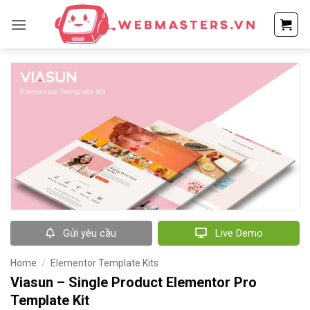
Bỏ
qua
nội
dung
Gửi yêu cầu
Live Demo
Home
/
Elementor Template Kits
Viasun – Single Product Elementor Pro
Template Kit