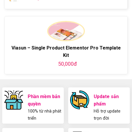
Từ
website
Không
cơ
ở
A-
miễn
có
bản
Hướng
Z
phí
bình
về
dẫn
bằng
luận
Plugin
làm
WordPress
ở
WordPress
blog
chi
Hướng
bằng
tiết
Dẫn
WordPress
từ
Sử
và
A-
Dụng
Viasun – Single Product Elementor Pro Template
thiết
Z
Yoast
kế
Kit
WordPress
blog
SEO
50,000đ
từ
2025
A-
Cho
Z
Người
Mới
Phần mềm bản
Update sản
quyền
phẩm
100% từ nhà phát
Hỗ trợ update
triển
trọn đời