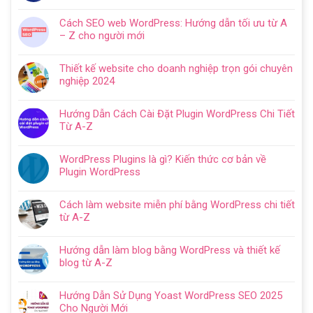
Không
có
Cách SEO web WordPress: Hướng dẫn tối ưu từ A
bình
– Z cho người mới
luận
Không
ở
có
Hướng
Thiết kế website cho doanh nghiệp trọn gói chuyên
bình
dẫn
nghiệp 2024
luận
tạo
Không
ở
website
có
Cách
Hướng Dẫn Cách Cài Đặt Plugin WordPress Chi Tiết
với
bình
SEO
Từ A-Z
WordPress
luận
web
Không
chi
ở
WordPress:
có
tiết
Thiết
WordPress Plugins là gì? Kiến thức cơ bản về
Hướng
bình
trong
kế
Plugin WordPress
dẫn
luận
5
website
Không
tối
ở
bước
cho
có
ưu
Hướng
Cách làm website miễn phí bằng WordPress chi tiết
doanh
bình
từ
Dẫn
từ A-Z
nghiệp
luận
A
Cách
Không
trọn
ở
–
Cài
có
gói
WordPress
Z
Hướng dẫn làm blog bằng WordPress và thiết kế
Đặt
bình
chuyên
Plugins
cho
blog từ A-Z
Plugin
luận
nghiệp
là
người
Không
WordPress
ở
2024
gì?
mới
có
Chi
Cách
Hướng Dẫn Sử Dụng Yoast WordPress SEO 2025
Kiến
bình
Tiết
làm
Cho Người Mới
thức
luận