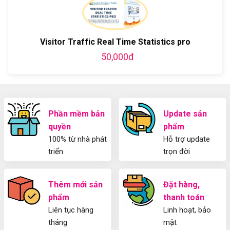
ở
WordPress
blog
chi
Hướng
bằng
tiết
Dẫn
WordPress
từ
Sử
và
A-
Dụng
Visitor Traffic Real Time Statistics pro
thiết
Z
Yoast
kế
50,000đ
WordPress
blog
SEO
từ
2025
A-
Cho
Z
Người
Mới
Phần mềm bản
Update sản
quyền
phẩm
100% từ nhà phát
Hỗ trợ update
triển
trọn đời
Thêm mới sản
Đặt hàng,
phẩm
thanh toán
Liên tục hàng
Linh hoạt, bảo
tháng
mật