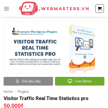
Bỏ
qua
nội
dung
Gửi yêu cầu
Live Demo
Home
/
Plugins
Visitor Traffic Real Time Statistics pro
50.000
₫