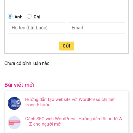
Anh
Chị
GỬI
Chưa có bình luận nào
Bài viết mới
Hướng dẫn tạo website với WordPress chi tiết
trong 5 bước
Không
có
Cách SEO web WordPress: Hướng dẫn tối ưu từ A
bình
– Z cho người mới
luận
Không
ở