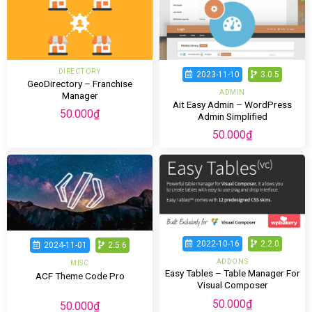
DIRECTORY
2023-11-10
3.0.5
GeoDirectory – Franchise
ADMIN
Manager
Ait Easy Admin – WordPress
50.000
₫
Admin Simplified
50.000
₫
2022-10-16
2.2.0
2024-11-01
2.5.6
ADDONS
MISC
Easy Tables – Table Manager For
ACF Theme Code Pro
Visual Composer
50.000
₫
50.000
₫