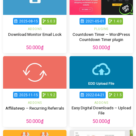
2025-08-15
5.0.3
2021-05-01
1.4.0
ADDONS
PLUGINS
Countdown Timer – WordPress
Download Monitor Email Lock
Countdown Timer plugin
50.000
₫
50.000
₫
2025-11-15
1.9.2
2022-04-21
2.1.5
ADDONS
ADDONS
Easy Digital Downloads – Upload
Affiliatewp – Recurring Referrals
File
50.000
₫
50.000
₫