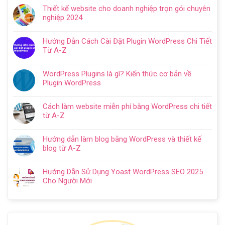
có
Hướng
Thiết kế website cho doanh nghiệp trọn gói chuyên
bình
dẫn
nghiệp 2024
luận
tạo
Không
ở
website
có
Cách
Hướng Dẫn Cách Cài Đặt Plugin WordPress Chi Tiết
với
bình
SEO
Từ A-Z
WordPress
luận
web
Không
chi
ở
WordPress:
có
tiết
Thiết
WordPress Plugins là gì? Kiến thức cơ bản về
Hướng
bình
trong
kế
Plugin WordPress
dẫn
luận
5
website
Không
tối
ở
bước
cho
có
ưu
Hướng
Cách làm website miễn phí bằng WordPress chi tiết
doanh
bình
từ
Dẫn
từ A-Z
nghiệp
luận
A
Cách
Không
trọn
ở
–
Cài
có
gói
WordPress
Z
Hướng dẫn làm blog bằng WordPress và thiết kế
Đặt
bình
chuyên
Plugins
cho
blog từ A-Z
Plugin
luận
nghiệp
là
người
Không
WordPress
ở
2024
gì?
mới
có
Chi
Cách
Hướng Dẫn Sử Dụng Yoast WordPress SEO 2025
Kiến
bình
Tiết
làm
Cho Người Mới
thức
luận
Từ
website
Không
cơ
ở
A-
miễn
có
bản
Hướng
Z
phí
bình
về
dẫn
bằng
luận
Plugin
làm
WordPress