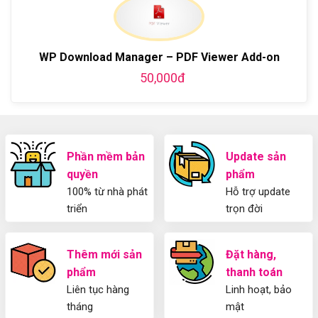
ở
WordPress
blog
chi
Hướng
bằng
tiết
Dẫn
WordPress
từ
Sử
và
A-
Dụng
WP Download Manager – PDF Viewer Add-on
thiết
Z
Yoast
kế
50,000đ
WordPress
blog
SEO
từ
2025
A-
Cho
Z
Người
Mới
Phần mềm bản
Update sản
quyền
phẩm
100% từ nhà phát
Hỗ trợ update
triển
trọn đời
Thêm mới sản
Đặt hàng,
phẩm
thanh toán
Liên tục hàng
Linh hoạt, bảo
tháng
mật