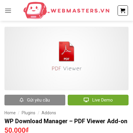
Bỏ
qua
nội
dung
Gửi yêu cầu
Live Demo
Home
/
Plugins
/
Addons
WP Download Manager – PDF Viewer Add-on
50.000
₫