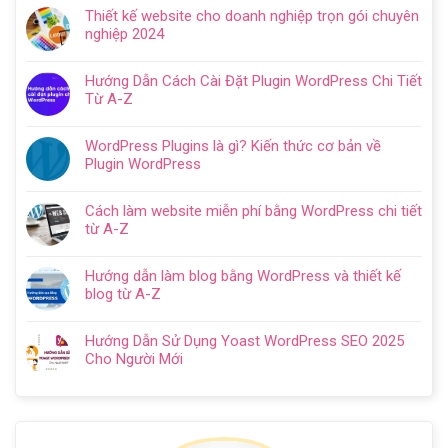
có
Hướng
Thiết kế website cho doanh nghiệp trọn gói chuyên
bình
dẫn
nghiệp 2024
luận
tạo
Không
ở
website
có
Cách
Hướng Dẫn Cách Cài Đặt Plugin WordPress Chi Tiết
với
bình
SEO
Từ A-Z
WordPress
luận
web
Không
chi
ở
WordPress:
có
tiết
Thiết
WordPress Plugins là gì? Kiến thức cơ bản về
Hướng
bình
trong
kế
Plugin WordPress
dẫn
luận
5
website
Không
tối
ở
bước
cho
có
ưu
Hướng
Cách làm website miễn phí bằng WordPress chi tiết
doanh
bình
từ
Dẫn
từ A-Z
nghiệp
luận
A
Cách
Không
trọn
ở
–
Cài
có
gói
WordPress
Z
Hướng dẫn làm blog bằng WordPress và thiết kế
Đặt
bình
chuyên
Plugins
cho
blog từ A-Z
Plugin
luận
nghiệp
là
người
Không
WordPress
ở
2024
gì?
mới
có
Chi
Cách
Hướng Dẫn Sử Dụng Yoast WordPress SEO 2025
Kiến
bình
Tiết
làm
Cho Người Mới
thức
luận
Từ
website
Không
cơ
ở
A-
miễn
có
bản
Hướng
Z
phí
bình
về
dẫn
bằng
luận
Plugin
làm
WordPress