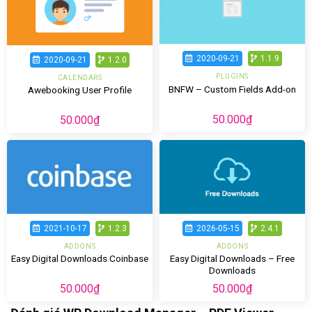
2020-09-21
1.1.9
2020-09-21
1.2.0
PLUGINS
CALENDARS
BNFW – Custom Fields Add-on
Awebooking User Profile
50.000
₫
50.000
₫
2021-10-17
1.2.3
2026-05-15
2.4.1
ADDONS
ADDONS
Easy Digital Downloads – Free
Easy Digital Downloads Coinbase
Downloads
50.000
₫
50.000
₫