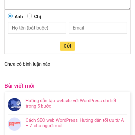
Anh
Chị
GỬI
Chưa có bình luận nào
Bài viết mới
Hướng dẫn tạo website với WordPress chi tiết
trong 5 bước
Không
có
Cách SEO web WordPress: Hướng dẫn tối ưu từ A
bình
– Z cho người mới
luận
Không
ở