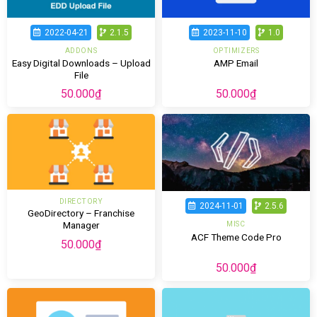
2022-04-21
2.1.5
2023-11-10
1.0
ADDONS
OPTIMIZERS
Easy Digital Downloads – Upload
AMP Email
File
50.000
₫
50.000
₫
DIRECTORY
2024-11-01
2.5.6
GeoDirectory – Franchise
Manager
MISC
ACF Theme Code Pro
50.000
₫
50.000
₫