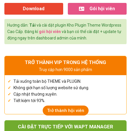
Download
Gói hội viên
Hướng dẫn:
Tải
và cài dặt plugin Kho Plugin Theme Wordpress
Cao Cấp. Đăng kí
gói hội viên
và bạn có thể cài đặt + update tự
động ngay trên dashboard admin của mình.
TRỞ THÀNH VIP TRONG HỆ THỐNG
Truy cập hơn 9000 sản phẩm
Tải xuống toàn bộ THEME và PLUGIN.
Không giới hạn số lượng website sử dụng.
Cập nhật thường xuyên.
Tiết kiệm tới 93%.
Trở thành hội viên
CÀI ĐẶT TRỰC TIẾP VỚI WAPT MANAGER