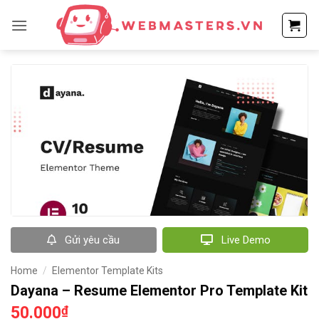
Bỏ
qua
nội
dung
Gửi yêu cầu
Live Demo
Home
/
Elementor Template Kits
Dayana – Resume Elementor Pro Template Kit
50.000
₫