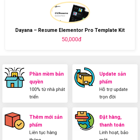
Plugin
làm
WordPress
ở
WordPress
blog
chi
Hướng
bằng
tiết
Dẫn
WordPress
từ
Sử
và
A-
Dụng
Dayana – Resume Elementor Pro Template Kit
thiết
Z
Yoast
kế
50,000đ
WordPress
blog
SEO
từ
2025
A-
Cho
Z
Người
Mới
Phần mềm bản
Update sản
quyền
phẩm
100% từ nhà phát
Hỗ trợ update
triển
trọn đời
Thêm mới sản
Đặt hàng,
phẩm
thanh toán
Liên tục hàng
Linh hoạt, bảo
tháng
mật