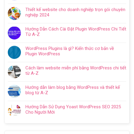
Không
ở
có
Hướng
Thiết kế website cho doanh nghiệp trọn gói chuyên
bình
dẫn
nghiệp 2024
luận
tạo
Không
ở
website
có
Cách
Hướng Dẫn Cách Cài Đặt Plugin WordPress Chi Tiết
với
bình
SEO
Từ A-Z
WordPress
luận
web
Không
chi
ở
WordPress:
có
tiết
Thiết
WordPress Plugins là gì? Kiến thức cơ bản về
Hướng
bình
trong
kế
Plugin WordPress
dẫn
luận
5
website
Không
tối
ở
bước
cho
có
ưu
Hướng
Cách làm website miễn phí bằng WordPress chi tiết
doanh
bình
từ
Dẫn
từ A-Z
nghiệp
luận
A
Cách
Không
trọn
ở
–
Cài
có
gói
WordPress
Z
Hướng dẫn làm blog bằng WordPress và thiết kế
Đặt
bình
chuyên
Plugins
cho
blog từ A-Z
Plugin
luận
nghiệp
là
người
Không
WordPress
ở
2024
gì?
mới
có
Chi
Cách
Hướng Dẫn Sử Dụng Yoast WordPress SEO 2025
Kiến
bình
Tiết
làm
Cho Người Mới
thức
luận
Từ
website
Không
cơ
ở
A-
miễn
có
bản
Hướng
Z
phí
bình
về
dẫn
bằng
luận