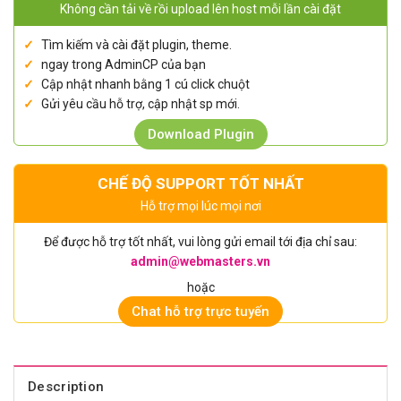
Không cần tải về rồi upload lên host mỗi lần cài đặt
Tìm kiếm và cài đặt plugin, theme.
ngay trong AdminCP của bạn
Cập nhật nhanh bằng 1 cú click chuột
Gửi yêu cầu hỗ trợ, cập nhật sp mới.
Download Plugin
CHẾ ĐỘ SUPPORT TỐT NHẤT
Hỗ trợ mọi lúc mọi nơi
Để được hỗ trợ tốt nhất, vui lòng gửi email tới địa chỉ sau:
admin@webmasters.vn
hoặc
Chat hỗ trợ trực tuyến
Description