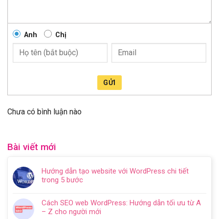
Anh
Chị
GỬI
Chưa có bình luận nào
Bài viết mới
Hướng dẫn tạo website với WordPress chi tiết
trong 5 bước
Không
có
Cách SEO web WordPress: Hướng dẫn tối ưu từ A
bình
– Z cho người mới
luận