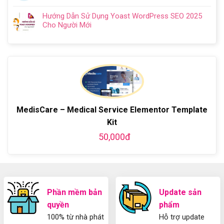
người
Không
WordPress
ở
2024
gì?
mới
có
Chi
Cách
Hướng Dẫn Sử Dụng Yoast WordPress SEO 2025
Kiến
bình
Tiết
làm
Cho Người Mới
thức
luận
Từ
website
Không
cơ
ở
A-
miễn
có
bản
Hướng
Z
phí
bình
về
dẫn
bằng
luận
Plugin
làm
WordPress
ở
WordPress
blog
chi
Hướng
bằng
tiết
Dẫn
WordPress
từ
Sử
và
A-
Dụng
MedisCare – Medical Service Elementor Template
thiết
Z
Yoast
kế
Kit
WordPress
blog
SEO
50,000đ
từ
2025
A-
Cho
Z
Người
Mới
Phần mềm bản
Update sản
quyền
phẩm
100% từ nhà phát
Hỗ trợ update