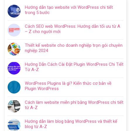
Hướng dẫn tạo website với WordPress chi tiết
trong 5 bước
Không
có
Cách SEO web WordPress: Hướng dẫn tối ưu từ A
bình
– Z cho người mới
luận
Không
ở
có
Hướng
Thiết kế website cho doanh nghiệp trọn gói chuyên
bình
dẫn
nghiệp 2024
luận
tạo
Không
ở
website
có
Cách
Hướng Dẫn Cách Cài Đặt Plugin WordPress Chi Tiết
với
bình
SEO
Từ A-Z
WordPress
luận
web
Không
chi
ở
WordPress:
có
tiết
Thiết
WordPress Plugins là gì? Kiến thức cơ bản về
Hướng
bình
trong
kế
Plugin WordPress
dẫn
luận
5
website
Không
tối
ở
bước
cho
có
ưu
Hướng
Cách làm website miễn phí bằng WordPress chi tiết
doanh
bình
từ
Dẫn
từ A-Z
nghiệp
luận
A
Cách
Không
trọn
ở
–
Cài
có
gói
WordPress
Z
Hướng dẫn làm blog bằng WordPress và thiết kế
Đặt
bình
chuyên
Plugins
cho
blog từ A-Z
Plugin
luận
nghiệp
là