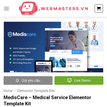
Bỏ
qua
nội
dung
Gửi yêu cầu
Live Demo
Home
/
Elementor Template Kits
MedisCare – Medical Service Elementor
Template Kit