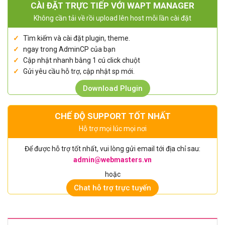
CÀI ĐẶT TRỰC TIẾP VỚI WAPT MANAGER
Không cần tải về rồi upload lên host mỗi lần cài đặt
Tìm kiếm và cài đặt plugin, theme.
ngay trong AdminCP của bạn
Cập nhật nhanh bằng 1 cú click chuột
Gửi yêu cầu hỗ trợ, cập nhật sp mới.
Download Plugin
CHẾ ĐỘ SUPPORT TỐT NHẤT
Hỗ trợ mọi lúc mọi nơi
Để được hỗ trợ tốt nhất, vui lòng gửi email tới địa chỉ sau:
admin@webmasters.vn
hoặc
Chat hỗ trợ trực tuyến