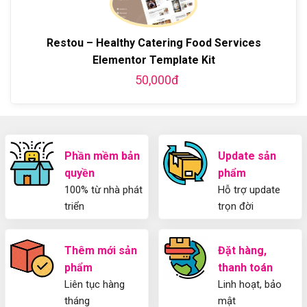
Hướng
bằng
tiết
Dẫn
WordPress
từ
Sử
và
A-
Dụng
Restou – Healthy Catering Food Services
thiết
Z
Yoast
kế
Elementor Template Kit
WordPress
blog
SEO
50,000đ
từ
2025
A-
Cho
Z
Người
Mới
Phần mềm bản
Update sản
quyền
phẩm
100% từ nhà phát
Hỗ trợ update
triển
trọn đời
Thêm mới sản
Đặt hàng,
phẩm
thanh toán
Liên tục hàng
Linh hoạt, bảo
tháng
mật