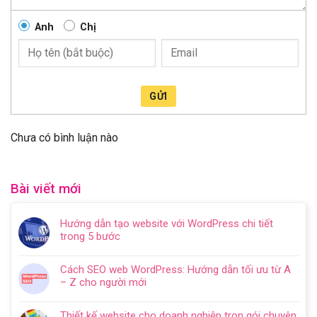
Anh
Chị
GỬI
Chưa có bình luận nào
Bài viết mới
Hướng dẫn tạo website với WordPress chi tiết
trong 5 bước
Không
có
Cách SEO web WordPress: Hướng dẫn tối ưu từ A
bình
– Z cho người mới
luận
Không
ở
có
Hướng
Thiết kế website cho doanh nghiệp trọn gói chuyên