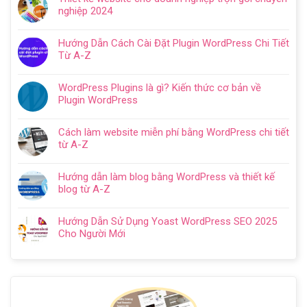
bình
dẫn
nghiệp 2024
luận
tạo
Không
ở
website
có
Cách
Hướng Dẫn Cách Cài Đặt Plugin WordPress Chi Tiết
với
bình
SEO
Từ A-Z
WordPress
luận
web
Không
chi
ở
WordPress:
có
tiết
Thiết
WordPress Plugins là gì? Kiến thức cơ bản về
Hướng
bình
trong
kế
Plugin WordPress
dẫn
luận
5
website
Không
tối
ở
bước
cho
có
ưu
Hướng
Cách làm website miễn phí bằng WordPress chi tiết
doanh
bình
từ
Dẫn
từ A-Z
nghiệp
luận
A
Cách
Không
trọn
ở
–
Cài
có
gói
WordPress
Z
Hướng dẫn làm blog bằng WordPress và thiết kế
Đặt
bình
chuyên
Plugins
cho
blog từ A-Z
Plugin
luận
nghiệp
là
người
Không
WordPress
ở
2024
gì?
mới
có
Chi
Cách
Hướng Dẫn Sử Dụng Yoast WordPress SEO 2025
Kiến
bình
Tiết
làm
Cho Người Mới
thức
luận
Từ
website
Không
cơ
ở
A-
miễn
có
bản
Hướng
Z
phí
bình
về
dẫn
bằng
luận
Plugin
làm
WordPress
ở
WordPress
blog
chi