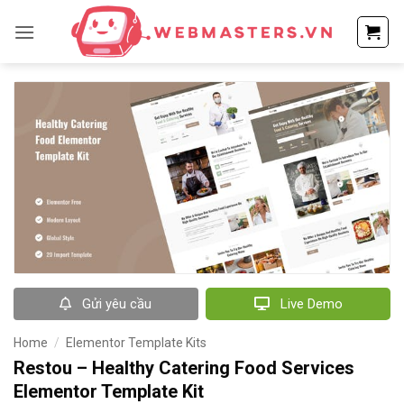
Bỏ
qua
nội
dung
Gửi yêu cầu
Live Demo
Home
/
Elementor Template Kits
Restou – Healthy Catering Food Services
Elementor Template Kit