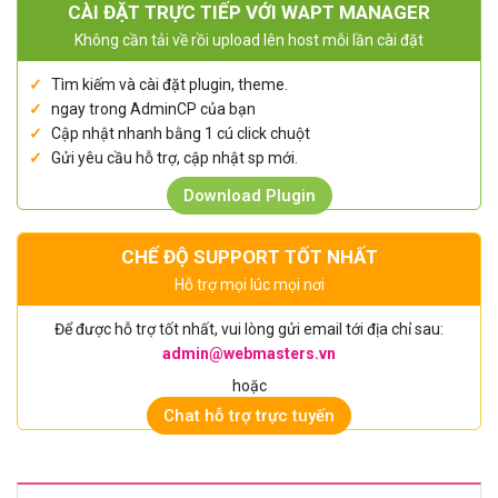
CÀI ĐẶT TRỰC TIẾP VỚI WAPT MANAGER
Không cần tải về rồi upload lên host mỗi lần cài đặt
Tìm kiếm và cài đặt plugin, theme.
ngay trong AdminCP của bạn
Cập nhật nhanh bằng 1 cú click chuột
Gửi yêu cầu hỗ trợ, cập nhật sp mới.
Download Plugin
CHẾ ĐỘ SUPPORT TỐT NHẤT
Hỗ trợ mọi lúc mọi nơi
Để được hỗ trợ tốt nhất, vui lòng gửi email tới địa chỉ sau:
admin@webmasters.vn
hoặc
Chat hỗ trợ trực tuyến