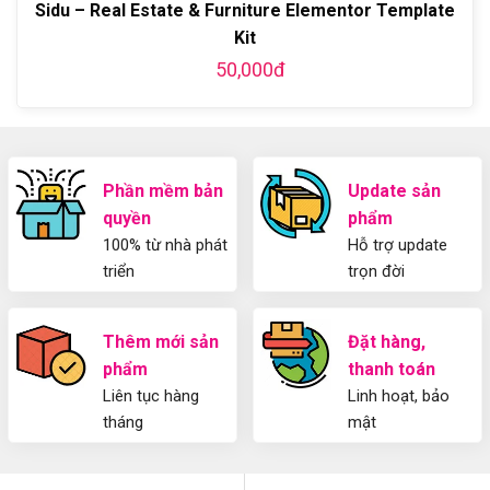
Dụng
Sidu – Real Estate & Furniture Elementor Template
thiết
Z
Yoast
kế
Kit
WordPress
blog
SEO
50,000đ
từ
2025
A-
Cho
Z
Người
Mới
Phần mềm bản
Update sản
quyền
phẩm
100% từ nhà phát
Hỗ trợ update
triển
trọn đời
Thêm mới sản
Đặt hàng,
phẩm
thanh toán
Liên tục hàng
Linh hoạt, bảo
tháng
mật