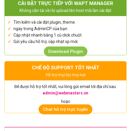
CÀI ĐẶT TRỰC TIẾP VỚI WAPT MANAGER
Không cần tải về rồi upload lên host mỗi lần cài đặt
Tìm kiếm và cài đặt plugin, theme.
ngay trong AdminCP của bạn
Cập nhật nhanh bằng 1 cú click chuột
Gửi yêu cầu hỗ trợ, cập nhật sp mới.
Download Plugin
CHẾ ĐỘ SUPPORT TỐT NHẤT
Hỗ trợ mọi lúc mọi nơi
Để được hỗ trợ tốt nhất, vui lòng gửi email tới địa chỉ sau:
admin@webmasters.vn
hoặc
Chat hỗ trợ trực tuyến