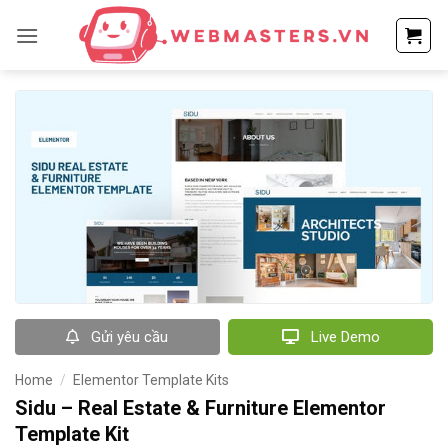
Bỏ
qua
nội
dung
Gửi yêu cầu
Live Demo
Home
/
Elementor Template Kits
Sidu – Real Estate & Furniture Elementor
Template Kit