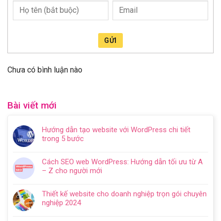
GỬI
Chưa có bình luận nào
Bài viết mới
Hướng dẫn tạo website với WordPress chi tiết
trong 5 bước
Không
có
Cách SEO web WordPress: Hướng dẫn tối ưu từ A
bình
– Z cho người mới
luận
Không
ở
có
Hướng
Thiết kế website cho doanh nghiệp trọn gói chuyên
bình
dẫn
nghiệp 2024
luận
tạo
Không
ở
website
có