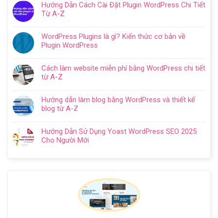
Cách
Hướng Dẫn Cách Cài Đặt Plugin WordPress Chi Tiết
với
bình
SEO
Từ A-Z
WordPress
luận
web
Không
chi
ở
WordPress:
có
tiết
Thiết
WordPress Plugins là gì? Kiến thức cơ bản về
Hướng
bình
trong
kế
Plugin WordPress
dẫn
luận
5
website
Không
tối
ở
bước
cho
có
ưu
Hướng
Cách làm website miễn phí bằng WordPress chi tiết
doanh
bình
từ
Dẫn
từ A-Z
nghiệp
luận
A
Cách
Không
trọn
ở
–
Cài
có
gói
WordPress
Z
Hướng dẫn làm blog bằng WordPress và thiết kế
Đặt
bình
chuyên
Plugins
cho
blog từ A-Z
Plugin
luận
nghiệp
là
người
Không
WordPress
ở
2024
gì?
mới
có
Chi
Cách
Hướng Dẫn Sử Dụng Yoast WordPress SEO 2025
Kiến
bình
Tiết
làm
Cho Người Mới
thức
luận
Từ
website
Không
cơ
ở
A-
miễn
có
bản
Hướng
Z
phí
bình
về
dẫn
bằng
luận
Plugin
làm
WordPress
ở
WordPress
blog
chi
Hướng
bằng
tiết
Dẫn
WordPress
từ
Sử
và
A-